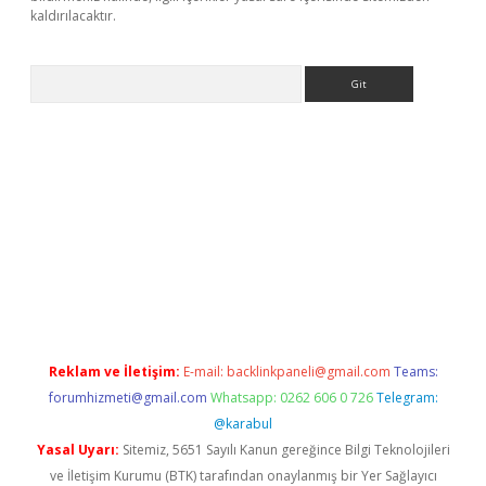
kaldırılacaktır.
Arama
et
tulipbetgiris.org
Reklam ve İletişim:
E-mail:
backlinkpaneli@gmail.com
Teams:
forumhizmeti@gmail.com
Whatsapp: 0262 606 0 726
Telegram:
@karabul
Yasal Uyarı:
Sitemiz, 5651 Sayılı Kanun gereğince Bilgi Teknolojileri
ve İletişim Kurumu (BTK) tarafından onaylanmış bir Yer Sağlayıcı