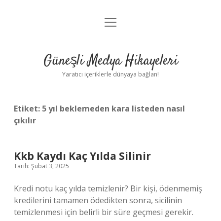
menüyü
Anasayfa
aç
Gizlilik Politikası
Güneşli Medya Hikayeleri
Yasal Uyarı
Yaratıcı içeriklerle dünyaya bağlan!
Hakkımızda
Etiket:
5 yıl beklemeden kara listeden nasıl
çıkılır
Kkb Kaydı Kaç Yılda Silinir
Tarih: Şubat 3, 2025
Kredi notu kaç yılda temizlenir? Bir kişi, ödenmemiş
kredilerini tamamen ödedikten sonra, sicilinin
temizlenmesi için belirli bir süre geçmesi gerekir.