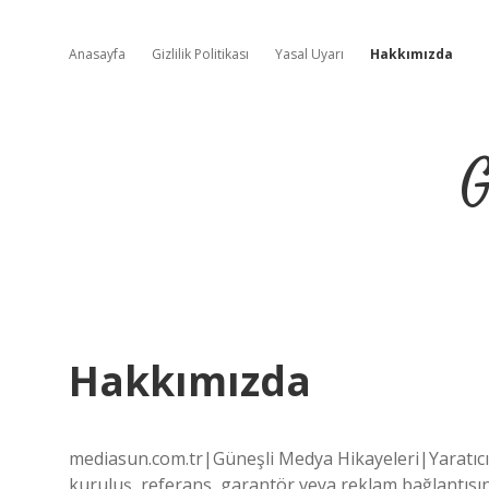
Anasayfa
Gizlilik Politikası
Yasal Uyarı
Hakkımızda
G
Hakkımızda
mediasun.com.tr|Güneşli Medya Hikayeleri|Yaratıcı 
kuruluş, referans, garantör veya reklam bağlantısına