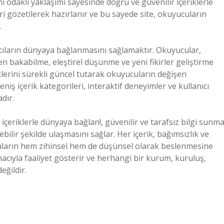
 odaklı yaklaşımı sayesinde doğru ve güvenilir içeriklerle
eri gözetilerek hazırlanır ve bu sayede site, okuyucuların
.
anıcıların dünyaya bağlanmasını sağlamaktır. Okuyucular,
en bakabilme, eleştirel düşünme ve yeni fikirler geliştirme
klerini sürekli güncel tutarak okuyucuların değişen
niş içerik kategorileri, interaktif deneyimler ve kullanıcı
dır.
çeriklerle dünyaya bağlan!, güvenilir ve tarafsız bilgi sunm
lebilir şekilde ulaşmasını sağlar. Her içerik, bağımsızlık ve
cuların hem zihinsel hem de düşünsel olarak beslenmesine
acıyla faaliyet gösterir ve herhangi bir kurum, kuruluş,
eğildir.