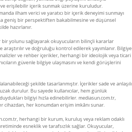
ve erişilebilir içerik sunmak üzerine kuruludur.
amanda ilham verici ve yaratıcı bir içerik deneyimi sunmayı
aha geniş bir perspektiften bakabilmesine ve düşünsel
lde hazırlanır.
r bir yolunu sağlayarak okuyucuların bilinçli kararlar
le araştırılır ve doğruluğu kontrol edilerek yayımlanır. Bilgiye
nalizler ve rehber içerikler, herhangi bir ideolojik veya ticari
ıcıların güvenle bilgiye ulaşmasını ve kendi görüşlerini
anabileceği şekilde tasarlanmıştır. İçerikler sade ve anlaşılı
n uzak durulur. Bu sayede kullanıcılar, hem günlük
ydukları bilgiyi hızla edinebilirler. mediasun.com.tr,
a her cihazdan, her konumdan erişim imkânı sunar.
.com.tr, herhangi bir kurum, kuruluş veya reklam odaklı
üretiminde esneklik ve tarafsızlık sağlar. Okuyucular,