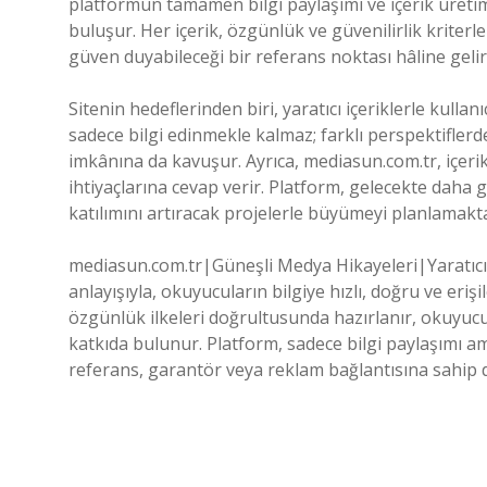
platformun tamamen bilgi paylaşımı ve içerik üretimi
buluşur. Her içerik, özgünlük ve güvenilirlik kriterl
güven duyabileceği bir referans noktası hâline gelir
Sitenin hedeflerinden biri, yaratıcı içeriklerle kull
sadece bilgi edinmekle kalmaz; farklı perspektiflerd
imkânına da kavuşur. Ayrıca, mediasun.com.tr, içeri
ihtiyaçlarına cevap verir. Platform, gelecekte daha ge
katılımını artıracak projelerle büyümeyi planlamakta
mediasun.com.tr|Güneşli Medya Hikayeleri|Yaratıcı i
anlayışıyla, okuyucuların bilgiye hızlı, doğru ve erişi
özgünlük ilkeleri doğrultusunda hazırlanır, okuyu
katkıda bulunur. Platform, sadece bilgi paylaşımı am
referans, garantör veya reklam bağlantısına sahip d