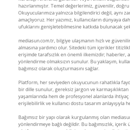
hazırlanmıştır. Temel değerlerimiz, güvenilir, doğru 
Okuyucularımıza yalnızca bilgilendirici değil, aynı z
amaçlıyoruz. Her yazımız, kullanıcıların dünyaya d
ufuklarını genişletebilmesine katkıda bulunacak şeki
mediasun.com.tr, bilgiye ulaşmanın hızlı ve güvenili
almasına yardımcı olur. Sitedeki tüm içerikler titizlik
erişimde tarafsızlık en önemli ilkemizdir; haberler, a
yönlendirme olmaksızın sunulur. Bu yaklaşım, kullan
bağımsız olarak oluşturmasını sağlar.
Platform, her seviyeden okuyucunun rahatlıkla faydal
bir dille sunulur, gereksiz jargon ve karmaşıklıkta
yaşamlarında hem de profesyonel alanlarda ihtiyaç du
erişilebilirlik ve kullanıcı dostu tasarım anlayışıyl
Bağımsız bir yapı olarak kurgulanmış olan mediasun
yönlendirmeye bağlı değildir. Bu bağımsızlık, içerik 