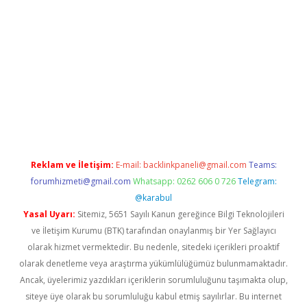
is.org
Reklam ve İletişim:
E-mail:
backlinkpaneli@gmail.com
Teams:
forumhizmeti@gmail.com
Whatsapp: 0262 606 0 726
Telegram:
@karabul
Yasal Uyarı:
Sitemiz, 5651 Sayılı Kanun gereğince Bilgi Teknolojileri
ve İletişim Kurumu (BTK) tarafından onaylanmış bir Yer Sağlayıcı
olarak hizmet vermektedir. Bu nedenle, sitedeki içerikleri proaktif
olarak denetleme veya araştırma yükümlülüğümüz bulunmamaktadır.
Ancak, üyelerimiz yazdıkları içeriklerin sorumluluğunu taşımakta olup,
siteye üye olarak bu sorumluluğu kabul etmiş sayılırlar. Bu internet