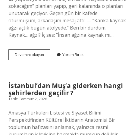
sokacağım” planları yapıp, geri kalanında o planları
unutarak geçiyor. Geçen gün bir kafede
oturmuşum, arkadaşım mesaj attı: — “Kanka kaynak
ağzı açtık bugün atölyede.” Ben bir durdum.
Kaynak… ağzı? İç ses: “İnsan ağzına kaynak mı…
Kaynak
Devamını okuyun
Yorum Bırak
ağzı
nedir
?
İstanbul’dan Muş’a giderken hangi
şehirlerden geçilir ?
Tarih: Temmuz 2, 2026
Amasya Türküleri Listesi ve Siyaset Bilimi
Perspektifinden Kültürel İktidarın Anatomisi Bir
toplumun hafızasını anlamak, yalnızca resmi
kurumların işleyişine bakmakla mümkün değildir.