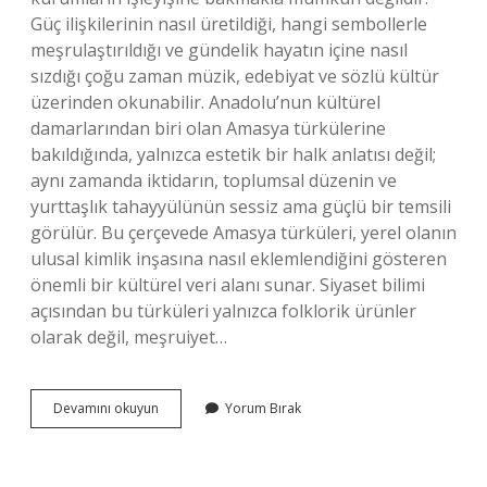
Güç ilişkilerinin nasıl üretildiği, hangi sembollerle
meşrulaştırıldığı ve gündelik hayatın içine nasıl
sızdığı çoğu zaman müzik, edebiyat ve sözlü kültür
üzerinden okunabilir. Anadolu’nun kültürel
damarlarından biri olan Amasya türkülerine
bakıldığında, yalnızca estetik bir halk anlatısı değil;
aynı zamanda iktidarın, toplumsal düzenin ve
yurttaşlık tahayyülünün sessiz ama güçlü bir temsili
görülür. Bu çerçevede Amasya türküleri, yerel olanın
ulusal kimlik inşasına nasıl eklemlendiğini gösteren
önemli bir kültürel veri alanı sunar. Siyaset bilimi
açısından bu türküleri yalnızca folklorik ürünler
olarak değil, meşruiyet…
İstanbul’dan
Devamını okuyun
Yorum Bırak
Muş’a
giderken
hangi
şehirlerden