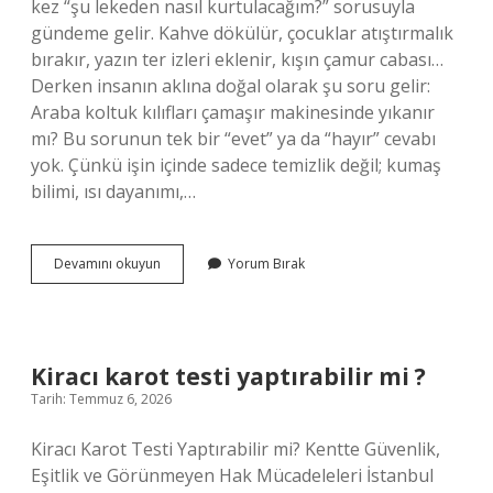
kez “şu lekeden nasıl kurtulacağım?” sorusuyla
gündeme gelir. Kahve dökülür, çocuklar atıştırmalık
bırakır, yazın ter izleri eklenir, kışın çamur cabası…
Derken insanın aklına doğal olarak şu soru gelir:
Araba koltuk kılıfları çamaşır makinesinde yıkanır
mı? Bu sorunun tek bir “evet” ya da “hayır” cevabı
yok. Çünkü işin içinde sadece temizlik değil; kumaş
bilimi, ısı dayanımı,…
Araba
Devamını okuyun
Yorum Bırak
koltuk
kılıfları
çamaşır
makinesinde
yıkanır
Kiracı karot testi yaptırabilir mi ?
mı
Tarih: Temmuz 6, 2026
?
Kiracı Karot Testi Yaptırabilir mi? Kentte Güvenlik,
Eşitlik ve Görünmeyen Hak Mücadeleleri İstanbul