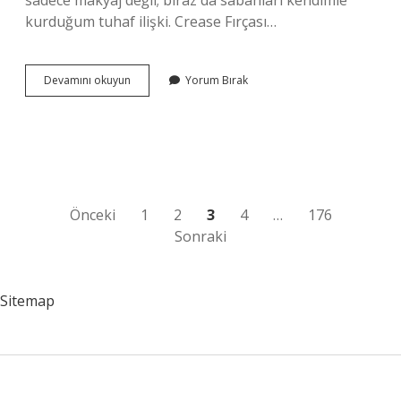
sadece makyaj değil; biraz da sabahları kendimle
kurduğum tuhaf ilişki. Crease Fırçası…
Crease
Devamını okuyun
Yorum Bırak
fırçası
nedir
?
Yazı
Önceki
1
2
3
4
…
176
Sonraki
sayfalaması
Sitemap