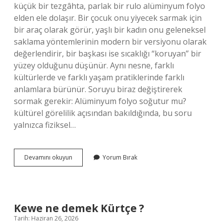
küçük bir tezgâhta, parlak bir rulo alüminyum folyo
elden ele dolaşır. Bir çocuk onu yiyecek sarmak için
bir araç olarak görür, yaşlı bir kadın onu geleneksel
saklama yöntemlerinin modern bir versiyonu olarak
değerlendirir, bir başkası ise sıcaklığı “koruyan” bir
yüzey olduğunu düşünür. Aynı nesne, farklı
kültürlerde ve farklı yaşam pratiklerinde farklı
anlamlara bürünür. Soruyu biraz değiştirerek
sormak gerekir: Alüminyum folyo soğutur mu?
kültürel görelilik açısından bakıldığında, bu soru
yalnızca fiziksel…
Alüminyum
Devamını okuyun
Yorum Bırak
ısı
yalıtım
malzemesi
midir
?
Kewe ne demek Kürtçe ?
Tarih: Haziran 26, 2026