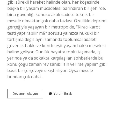
gibi sürekli hareket halinde olan, her köşesinde
başka bir yaşam mücadelesi barındıran bir şehirde,
bina güvenliği konusu artık sadece teknik bir
mesele olmaktan çok daha fazlası. Özellikle deprem
gerçeğiyle yaşayan bir metropolde, “Kiracı karot
testi yaptırabilir mi?” sorusu yalnızca hukuki bir
tartışma değil; aynı zamanda toplumsal adalet,
güvenlik hakkı ve kentte eşit yaşam hakkı meselesi
haline geliyor. Günlük hayatta toplu taşımada, iş
yerinde ya da sokakta karşılaşılan sohbetlerde bu
konu çoğu zaman “ev sahibi izin verirse yapılır” gibi
basit bir çerçeveye sıkıştırılıyor. Oysa mesele
bundan çok daha…
Kiracı
Devamını okuyun
Yorum Bırak
karot
testi
yaptırabilir
mi