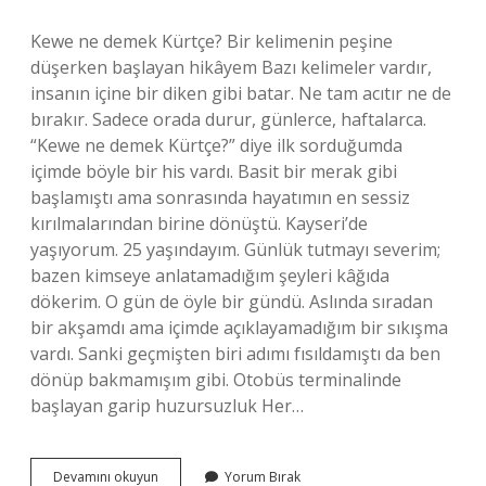
Kewe ne demek Kürtçe? Bir kelimenin peşine
düşerken başlayan hikâyem Bazı kelimeler vardır,
insanın içine bir diken gibi batar. Ne tam acıtır ne de
bırakır. Sadece orada durur, günlerce, haftalarca.
“Kewe ne demek Kürtçe?” diye ilk sorduğumda
içimde böyle bir his vardı. Basit bir merak gibi
başlamıştı ama sonrasında hayatımın en sessiz
kırılmalarından birine dönüştü. Kayseri’de
yaşıyorum. 25 yaşındayım. Günlük tutmayı severim;
bazen kimseye anlatamadığım şeyleri kâğıda
dökerim. O gün de öyle bir gündü. Aslında sıradan
bir akşamdı ama içimde açıklayamadığım bir sıkışma
vardı. Sanki geçmişten biri adımı fısıldamıştı da ben
dönüp bakmamışım gibi. Otobüs terminalinde
başlayan garip huzursuzluk Her…
Kewe
Devamını okuyun
Yorum Bırak