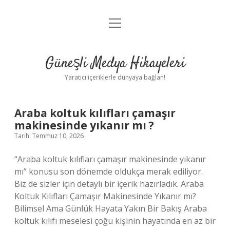
menüyü
Anasayfa
aç
Gizlilik Politikası
Güneşli Medya Hikayeleri
Yasal Uyarı
Yaratıcı içeriklerle dünyaya bağlan!
Hakkımızda
Güneşli
Araba koltuk kılıfları çamaşır
makinesinde yıkanır mı ?
Medya
Tarih: Temmuz 10, 2026
Hikayeleri
“Araba koltuk kılıfları çamaşır makinesinde yıkanır
mı” konusu son dönemde oldukça merak ediliyor.
Yazılar
Biz de sizler için detaylı bir içerik hazırladık. Araba
Koltuk Kılıfları Çamaşır Makinesinde Yıkanır mı?
Bilimsel Ama Günlük Hayata Yakın Bir Bakış Araba
koltuk kılıfı meselesi çoğu kişinin hayatında en az bir