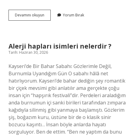
Belediye
Devamını okuyun
Yorum Bırak
çöp
gazına
ne
denir
?
Alerji hapları isimleri nelerdir ?
Tarih: Haziran 30, 2026
Kayseri’de Bir Bahar Sabahı: Gözlerimle Değil,
Burnumla Uyandığım Gün O sabahı hâlâ net
hatırlıyorum. Kayseri’de bahar dediğin şey romantik
bir çiçek mevsimi gibi anlatılır ama gerçekte çoğu
insan için “hapşırık festivali”dir. Perdeleri araladığım
anda burnumun içi sanki birileri tarafından zımpara
kağıdıyla silinmiş gibi yanmaya başlamıştı. Gözlerim
şiş, boğazım kuru, üstüne bir de o klasik sinir
bozucu kaşıntı… İnsan böyle anlarda hayatı
sorguluyor. Ben de ettim. “Ben ne yaptım da bunu