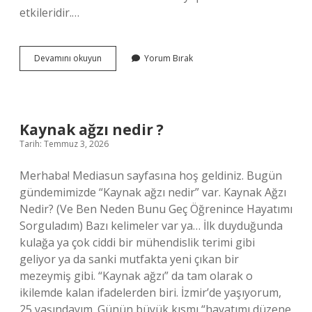
etkileridir.…
Atılım
Devamını okuyun
Yorum Bırak
Üniversitesi
hangi
ilçede
?
Kaynak ağzı nedir ?
Tarih: Temmuz 3, 2026
Merhaba! Mediasun sayfasına hoş geldiniz. Bugün
gündemimizde “Kaynak ağzı nedir” var. Kaynak Ağzı
Nedir? (Ve Ben Neden Bunu Geç Öğrenince Hayatımı
Sorguladım) Bazı kelimeler var ya… İlk duyduğunda
kulağa ya çok ciddi bir mühendislik terimi gibi
geliyor ya da sanki mutfakta yeni çıkan bir
mezeymiş gibi. “Kaynak ağzı” da tam olarak o
ikilemde kalan ifadelerden biri. İzmir’de yaşıyorum,
25 yaşındayım. Günün büyük kısmı “hayatımı düzene