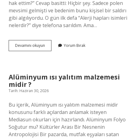
hak ettim?” Cevap basitti: Hiçbir şey. Sadece polen
mevsimi gelmişti ve bedenim bunu kişisel bir saldırı
gibi algılıyordu. O gün ilk defa “Alerji hapları isimleri
nelerdir?” diye telefona sarıldım. Ama…
Alerji
Devamını okuyun
Yorum Bırak
hapları
isimleri
nelerdir
?
Alüminyum ısı yalıtım malzemesi
midir ?
Tarih: Haziran 30, 2026
Bu içerik, Alüminyum ısı yalıtım malzemesi midir
konusunu farklı açılardan anlamak isteyen
Mediasun okurları için hazırlandı. Alüminyum Folyo
Soğutur mu? Kültürler Arası Bir Nesnenin
Antropolojisi Bir pazarda, mutfak eşyaları satan