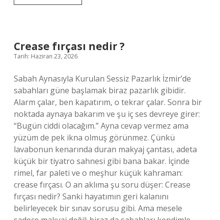
ne
demek
Kürtçe
?
Crease fırçası nedir ?
Tarih: Haziran 23, 2026
Sabah Aynasıyla Kurulan Sessiz Pazarlık İzmir’de
sabahları güne başlamak biraz pazarlık gibidir.
Alarm çalar, ben kapatırım, o tekrar çalar. Sonra bir
noktada aynaya bakarım ve şu iç ses devreye girer:
“Bugün ciddi olacağım.” Ayna cevap vermez ama
yüzüm de pek ikna olmuş görünmez. Çünkü
lavabonun kenarında duran makyaj çantası, adeta
küçük bir tiyatro sahnesi gibi bana bakar. İçinde
rimel, far paleti ve o meşhur küçük kahraman:
crease fırçası. O an aklıma şu soru düşer: Crease
fırçası nedir? Sanki hayatımın geri kalanını
belirleyecek bir sınav sorusu gibi. Ama mesele