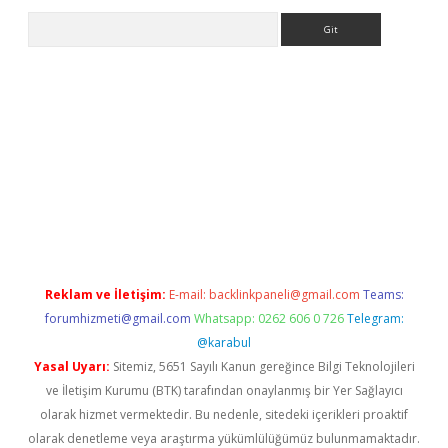
Arama
et
tulipbetgiris.org
Reklam ve İletişim:
E-mail:
backlinkpaneli@gmail.com
Teams:
forumhizmeti@gmail.com
Whatsapp: 0262 606 0 726
Telegram:
@karabul
Yasal Uyarı:
Sitemiz, 5651 Sayılı Kanun gereğince Bilgi Teknolojileri
ve İletişim Kurumu (BTK) tarafından onaylanmış bir Yer Sağlayıcı
olarak hizmet vermektedir. Bu nedenle, sitedeki içerikleri proaktif
olarak denetleme veya araştırma yükümlülüğümüz bulunmamaktadır.