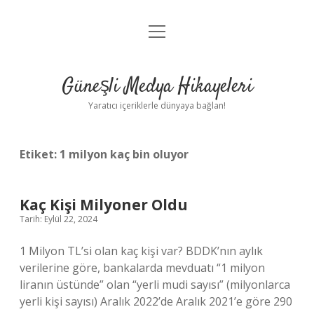
menüyü
Anasayfa
aç
Gizlilik Politikası
Güneşli Medya Hikayeleri
Yasal Uyarı
Yaratıcı içeriklerle dünyaya bağlan!
Hakkımızda
Etiket:
1 milyon kaç bin oluyor
Kaç Kişi Milyoner Oldu
Tarih: Eylül 22, 2024
1 Milyon TL’si olan kaç kişi var? BDDK’nın aylık
verilerine göre, bankalarda mevduatı “1 milyon
liranın üstünde” olan “yerli mudi sayısı” (milyonlarca
yerli kişi sayısı) Aralık 2022’de Aralık 2021’e göre 290