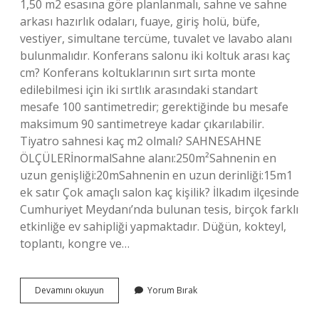
1,50 m2 esasına göre planlanmalı, sahne ve sahne
arkası hazırlık odaları, fuaye, giriş holü, büfe,
vestiyer, simultane tercüme, tuvalet ve lavabo alanı
bulunmalıdır. Konferans salonu iki koltuk arası kaç
cm? Konferans koltuklarının sırt sırta monte
edilebilmesi için iki sırtlık arasındaki standart
mesafe 100 santimetredir; gerektiğinde bu mesafe
maksimum 90 santimetreye kadar çıkarılabilir.
Tiyatro sahnesi kaç m2 olmalı? SAHNESAHNE
ÖLÇÜLERİnormalSahne alanı:250m²Sahnenin en
uzun genişliği:20mSahnenin en uzun derinliği:15m1
ek satır Çok amaçlı salon kaç kişilik? İlkadım ilçesinde
Cumhuriyet Meydanı’nda bulunan tesis, birçok farklı
etkinliğe ev sahipliği yapmaktadır. Düğün, kokteyl,
toplantı, kongre ve…
200
Devamını okuyun
Yorum Bırak
Kişilik
Konferans