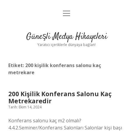
menüyü
Anasayfa
aç
Gizlilik Politikası
Güneşli Medya Hikayeleri
Yasal Uyarı
Yaratıcı içeriklerle dünyaya bağlan!
Hakkımızda
Etiket:
200 kişilik konferans salonu kaç
metrekare
200 Kişilik Konferans Salonu Kaç
Metrekaredir
Tarih: Ekim 14, 2024
Konferans salonu kaç m2 olmalı?
4.4.2.Seminer/Konferans Salonları Salonlar kişi başı