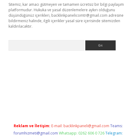
Sitemiz, kar amacı gütmeyen ve tamamen ücretsiz bir bilgi paylaşım
platformudur. Hukuka ve yasal düzenlemelere aykırı olduğunu
düşündüğünüz içerikleri,
backlinkpanelicomtr@gmail.com
adresine
bildirmeniz halinde, ilgili içerikler yasal süre içerisinde sitemizden
kaldırılacaktır.
Arama
et
tulipbetgiris.org
Reklam ve İletişim:
E-mail:
backlinkpaneli@gmail.com
Teams:
forumhizmeti@gmail.com
Whatsapp: 0262 606 0 726
Telegram: