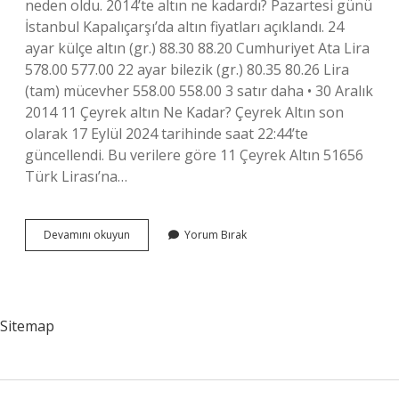
neden oldu. 2014’te altın ne kadardı? Pazartesi günü
İstanbul Kapalıçarşı’da altın fiyatları açıklandı. 24
ayar külçe altın (gr.) 88.30 88.20 Cumhuriyet Ata Lira
578.00 577.00 22 ayar bilezik (gr.) 80.35 80.26 Lira
(tam) mücevher 558.00 558.00 3 satır daha • 30 Aralık
2014 11 Çeyrek altın Ne Kadar? Çeyrek Altın son
olarak 17 Eylül 2024 tarihinde saat 22:44’te
güncellendi. Bu verilere göre 11 Çeyrek Altın 51656
Türk Lirası’na…
11
Devamını okuyun
Yorum Bırak
Yıl
Önce
Çeyrek
Altın
Ne
Sitemap
Kadardı