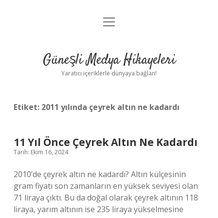
menüyü
Anasayfa
aç
Gizlilik Politikası
Güneşli Medya Hikayeleri
Yasal Uyarı
Yaratıcı içeriklerle dünyaya bağlan!
Hakkımızda
Etiket:
2011 yılında çeyrek altın ne kadardı
11 Yıl Önce Çeyrek Altın Ne Kadardı
Tarih: Ekim 16, 2024
2010’de çeyrek altın ne kadardı? Altın külçesinin
gram fiyatı son zamanların en yüksek seviyesi olan
71 liraya çıktı. Bu da doğal olarak çeyrek altının 118
liraya, yarım altının ise 235 liraya yükselmesine