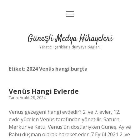
menüyü
Anasayfa
aç
Gizlilik Politikası
Güneşli Medya Hikayeleri
Yasal Uyarı
Yaratıcı içeriklerle dünyaya bağlan!
Hakkımızda
Etiket:
2024 Venüs hangi burçta
Venüs Hangi Evlerde
Tarih: Aralık 28, 2024
Venüs gezegeni hangi evdedir? 2. ve 7. evler, 12.
evde yücelen Venüs tarafından yönetilir. Satürn,
Merkür ve Ketu, Venüs’ün dostlarıyken Güneş, Ay ve
Rahu düşman olarak hareket eder. 7 Eylül 2021 2. ve