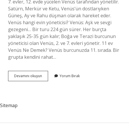
7. evler, 12. evde yücelen Venüs tarafından yönetilir.
Satürn, Merkür ve Ketu, Venüs’ün dostlarıyken
Güneş, Ay ve Rahu düşman olarak hareket eder.
Venüs hangi evin yöneticisi? Venüs: Aşk ve sevgi
gezegeni… Bir turu 224 gün sürer. Her burçta
yaklaşık 25-35 gün kalır; Boğa ve Terazi burcunun
yöneticisi olan Venüs, 2. ve 7. evleri yönetir. 11 ev
Venüs Ne Demek? Venüs burcunuzda 11. sırada. Bir
grupta kendini rahat…
Venüs
Devamını okuyun
Yorum Bırak
Hangi
Evlerde
Sitemap