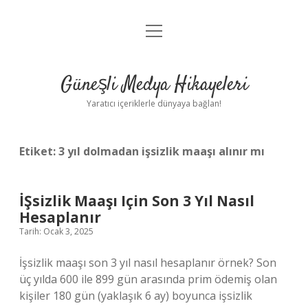
menüyü
Anasayfa
aç
Gizlilik Politikası
Güneşli Medya Hikayeleri
Yasal Uyarı
Yaratıcı içeriklerle dünyaya bağlan!
Hakkımızda
Etiket:
3 yıl dolmadan işsizlik maaşı alınır mı
İŞsizlik Maaşı Için Son 3 Yıl Nasıl
Hesaplanır
Tarih: Ocak 3, 2025
İşsizlik maaşı son 3 yıl nasıl hesaplanır örnek? Son
üç yılda 600 ile 899 gün arasında prim ödemiş olan
kişiler 180 gün (yaklaşık 6 ay) boyunca işsizlik