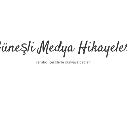
üneşli Medya Hikayele
Yaratıcı içeriklerle dünyaya bağlan!