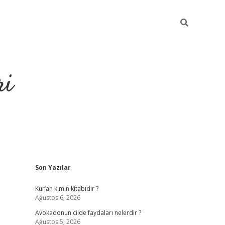
ri
Sidebar
Son Yazılar
grandoperabet
tulipbet
Kur’an kimin kitabıdır ?
Ağustos 6, 2026
Avokadonun cilde faydaları nelerdir ?
Ağustos 5, 2026