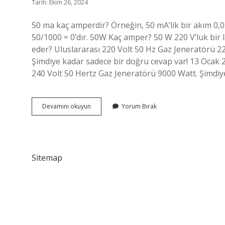
Tarih: Ekim 26, 2024
50 ma kaç amperdir? Örneğin, 50 mA’lik bir akım 0,05
50/1000 = 0’dır. 50W Kaç amper? 50 W 220 V’luk bir l
eder? Uluslararası 220 Volt 50 Hz Gaz Jeneratörü 2
Şimdiye kadar sadece bir doğru cevap var! 13 Ocak 
240 Volt 50 Hertz Gaz Jeneratörü 9000 Watt. Şimdiy
50
Devamını okuyun
Yorum Bırak
Hz
Kaç
Amper
Sitemap