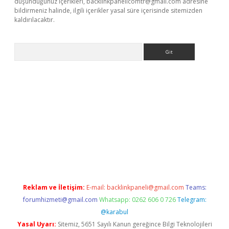
düşündüğünüz içerikleri,
backlinkpanelicomtr@gmail.com
adresine
bildirmeniz halinde, ilgili içerikler yasal süre içerisinde sitemizden
kaldırılacaktır.
Arama
t
tulipbetgiris.org
Reklam ve İletişim:
E-mail:
backlinkpaneli@gmail.com
Teams:
forumhizmeti@gmail.com
Whatsapp: 0262 606 0 726
Telegram:
@karabul
Yasal Uyarı:
Sitemiz, 5651 Sayılı Kanun gereğince Bilgi Teknolojileri