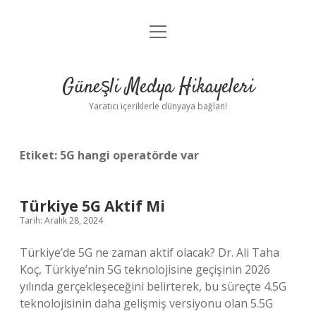
menüyü
Anasayfa
aç
Gizlilik Politikası
Güneşli Medya Hikayeleri
Yasal Uyarı
Yaratıcı içeriklerle dünyaya bağlan!
Hakkımızda
Etiket:
5G hangi operatörde var
Türkiye 5G Aktif Mi
Tarih: Aralık 28, 2024
Türkiye’de 5G ne zaman aktif olacak? Dr. Ali Taha
Koç, Türkiye’nin 5G teknolojisine geçişinin 2026
yılında gerçekleşeceğini belirterek, bu süreçte 4.5G
teknolojisinin daha gelişmiş versiyonu olan 5.5G