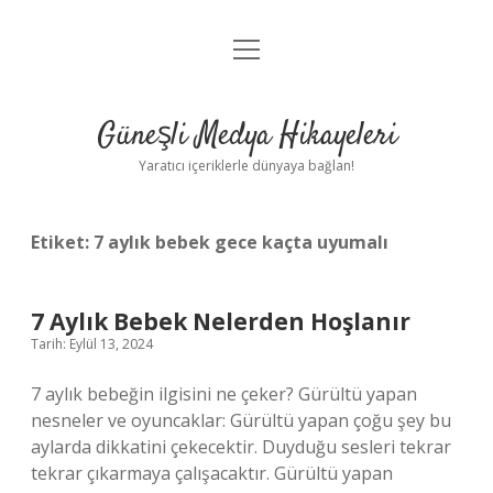
menüyü
Anasayfa
aç
Gizlilik Politikası
Güneşli Medya Hikayeleri
Yasal Uyarı
Yaratıcı içeriklerle dünyaya bağlan!
Hakkımızda
Etiket:
7 aylık bebek gece kaçta uyumalı
7 Aylık Bebek Nelerden Hoşlanır
Tarih: Eylül 13, 2024
7 aylık bebeğin ilgisini ne çeker? Gürültü yapan
nesneler ve oyuncaklar: Gürültü yapan çoğu şey bu
aylarda dikkatini çekecektir. Duyduğu sesleri tekrar
tekrar çıkarmaya çalışacaktır. Gürültü yapan