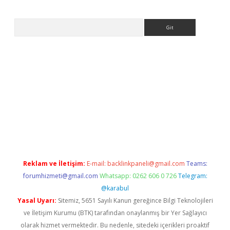
Arama
et
tulipbetgiris.org
Reklam ve İletişim:
E-mail:
backlinkpaneli@gmail.com
Teams:
forumhizmeti@gmail.com
Whatsapp: 0262 606 0 726
Telegram:
@karabul
Yasal Uyarı:
Sitemiz, 5651 Sayılı Kanun gereğince Bilgi Teknolojileri
ve İletişim Kurumu (BTK) tarafından onaylanmış bir Yer Sağlayıcı
olarak hizmet vermektedir. Bu nedenle, sitedeki içerikleri proaktif