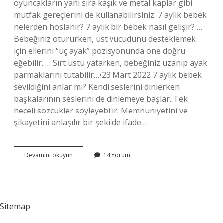
oyuncakların yanı sıra kaşık ve metal kaplar gibi
mutfak gereçlerini de kullanabilirsiniz. 7 aylik bebek
nelerden hoslanir? 7 aylık bir bebek nasıl gelişir? …
Bebeğiniz otururken, üst vücudunu desteklemek
için ellerini “üç ayak” pozisyonunda öne doğru
eğebilir. … Sırt üstü yatarken, bebeğiniz uzanıp ayak
parmaklarını tutabilir…•23 Mart 2022 7 aylık bebek
sevildiğini anlar mı? Kendi seslerini dinlerken
başkalarının seslerini de dinlemeye başlar. Tek
heceli sözcükler söyleyebilir. Memnuniyetini ve
şikayetini anlaşılır bir şekilde ifade…
7
Devamını okuyun
14 Yorum
Aylık
Bebek
Nelerden
Hoşlanır
Sitemap