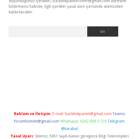
düşündüğünüz içerikleri,
backlinkpanelicomtr@gmail.com
adresine
bildirmeniz halinde, ilgili içerikler yasal süre içerisinde sitemizden
kaldırılacaktır.
Arama
et
tulipbetgiris.org
Reklam ve İletişim:
E-mail:
backlinkpaneli@gmail.com
Teams:
forumhizmeti@gmail.com
Whatsapp: 0262 606 0 726
Telegram:
@karabul
Yasal Uyarı:
Sitemiz, 5651 Sayılı Kanun gereğince Bilgi Teknolojileri