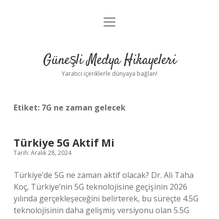
menüyü
Anasayfa
aç
Gizlilik Politikası
Güneşli Medya Hikayeleri
Yasal Uyarı
Yaratıcı içeriklerle dünyaya bağlan!
Hakkımızda
Etiket:
7G ne zaman gelecek
Türkiye 5G Aktif Mi
Tarih: Aralık 28, 2024
Türkiye’de 5G ne zaman aktif olacak? Dr. Ali Taha
Koç, Türkiye’nin 5G teknolojisine geçişinin 2026
yılında gerçekleşeceğini belirterek, bu süreçte 4.5G
teknolojisinin daha gelişmiş versiyonu olan 5.5G