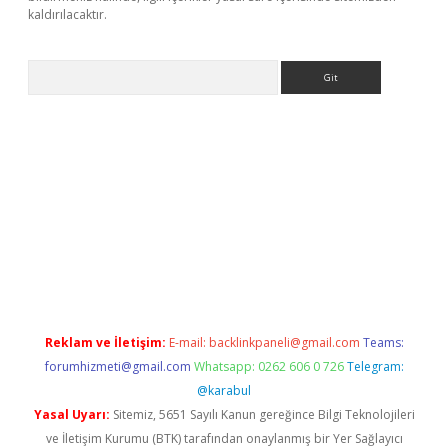
kaldırılacaktır.
Arama
et
tulipbetgiris.org
Reklam ve İletişim:
E-mail:
backlinkpaneli@gmail.com
Teams:
forumhizmeti@gmail.com
Whatsapp: 0262 606 0 726
Telegram:
@karabul
Yasal Uyarı:
Sitemiz, 5651 Sayılı Kanun gereğince Bilgi Teknolojileri
ve İletişim Kurumu (BTK) tarafından onaylanmış bir Yer Sağlayıcı