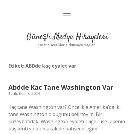
menüyü
Anasayfa
aç
Gizlilik Politikası
Güneşli Medya Hikayeleri
Yasal Uyarı
Yaratıcı içeriklerle dünyaya bağlan!
Hakkımızda
Etiket:
ABDde kaç eyalet var
Abdde Kac Tane Washington Var
Tarih: Ekim 8, 2024
Kaç tane Washington var? Öncelikle Amerika’da iki
tane Washington olduğunu belirteyim. Biri
kuzeybatıdaki Washington eyaleti. Diğeri ise ülkenin
başkenti ve bu makalede bahsedeceğim