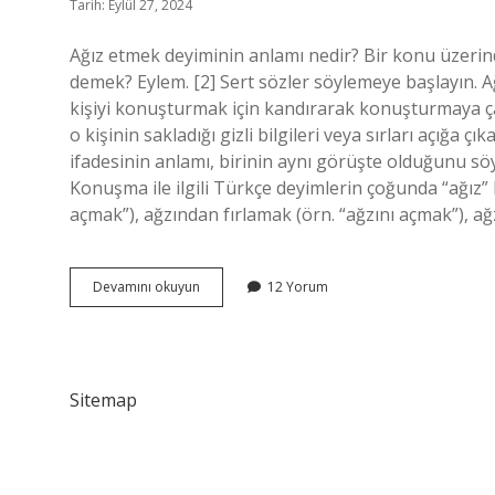
Tarih: Eylül 27, 2024
Ağız etmek deyiminin anlamı nedir? Bir konu üzerin
demek? Eylem. [2] Sert sözler söylemeye başlayın. 
kişiyi konuşturmak için kandırarak konuşturmaya çal
o kişinin sakladığı gizli bilgileri veya sırları açığa ç
ifadesinin anlamı, birinin aynı görüşte olduğunu s
Konuşma ile ilgili Türkçe deyimlerin çoğunda “ağız” k
açmak”), ağzından fırlamak (örn. “ağzını açmak”), ağz
Ağız
Devamını okuyun
12 Yorum
Deyim
Nedir
Sitemap