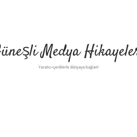
üneşli Medya Hikayele
Yaratıcı içeriklerle dünyaya bağlan!