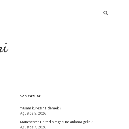
ri
Sidebar
Son Yazılar
grandop
Yaşam küresi ne demek ?
Ağustos 9, 2026
Manchester United simgesi ne anlama gelir ?
Ağustos 7, 2026