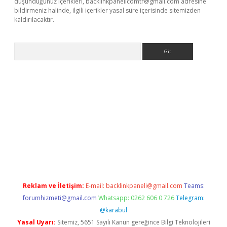
düşündüğünüz içerikleri,
backlinkpanelicomtr@gmail.com
adresine
bildirmeniz halinde, ilgili içerikler yasal süre içerisinde sitemizden
kaldırılacaktır.
Arama
et
tulipbetgiris.org
Reklam ve İletişim:
E-mail:
backlinkpaneli@gmail.com
Teams:
forumhizmeti@gmail.com
Whatsapp: 0262 606 0 726
Telegram:
@karabul
Yasal Uyarı:
Sitemiz, 5651 Sayılı Kanun gereğince Bilgi Teknolojileri