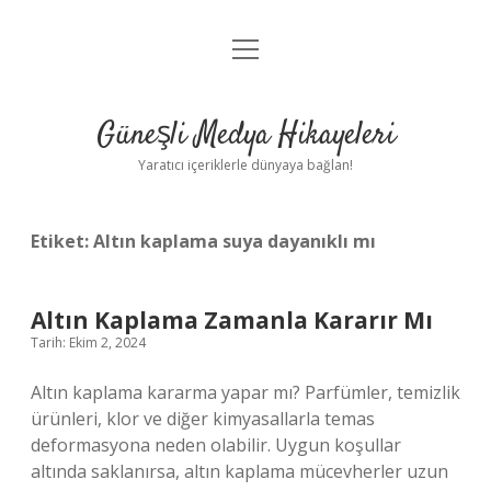
menüyü
Anasayfa
aç
Gizlilik Politikası
Güneşli Medya Hikayeleri
Yasal Uyarı
Yaratıcı içeriklerle dünyaya bağlan!
Hakkımızda
Etiket:
Altın kaplama suya dayanıklı mı
Altın Kaplama Zamanla Kararır Mı
Tarih: Ekim 2, 2024
Altın kaplama kararma yapar mı? Parfümler, temizlik
ürünleri, klor ve diğer kimyasallarla temas
deformasyona neden olabilir. Uygun koşullar
altında saklanırsa, altın kaplama mücevherler uzun