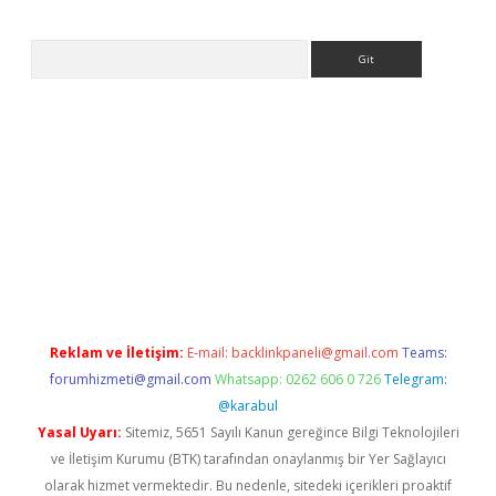
Arama
et
tulipbetgiris.org
Reklam ve İletişim:
E-mail:
backlinkpaneli@gmail.com
Teams:
forumhizmeti@gmail.com
Whatsapp: 0262 606 0 726
Telegram:
@karabul
Yasal Uyarı:
Sitemiz, 5651 Sayılı Kanun gereğince Bilgi Teknolojileri
ve İletişim Kurumu (BTK) tarafından onaylanmış bir Yer Sağlayıcı
olarak hizmet vermektedir. Bu nedenle, sitedeki içerikleri proaktif