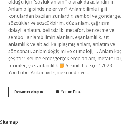
olduğu için “sözlük anlamı” olarak da adlandırılır.
Anlam bilgisinde neler var? Anlambilimle ilgili
konulardan bazıları şunlardır: sembol ve gönderge,
sözcükler ve sözcükbirim, düz anlam, çağrışım,
dolaylı anlatım, belirsizlik, metafor, benzetme ve
sembol, anlambilimin alanları, eşanlamlılık, zıt
anlamlılık ve alt ad, kalıplaşmış anlam, anlatım ve
söz sanatı, anlam değişimi ve etimoloji, … Anlam kaç
çeşittir? Kelimelerde/gerçeklerde anlam, metaforlar,
terimler, çok anlamlılık
5. sınıf Türkçe #2023 –
YouTube. Anlam iyileşmesi nedir ve…
Anlam
Devamını okuyun
Yorum Bırak
Olayları
Neler
Sitemap