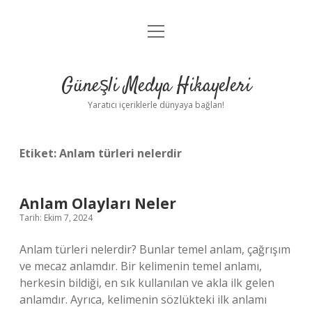
menüyü
Anasayfa
aç
Gizlilik Politikası
Güneşli Medya Hikayeleri
Yasal Uyarı
Yaratıcı içeriklerle dünyaya bağlan!
Hakkımızda
Etiket:
Anlam türleri nelerdir
Anlam Olayları Neler
Tarih: Ekim 7, 2024
Anlam türleri nelerdir? Bunlar temel anlam, çağrışım
ve mecaz anlamdır. Bir kelimenin temel anlamı,
herkesin bildiği, en sık kullanılan ve akla ilk gelen
anlamdır. Ayrıca, kelimenin sözlükteki ilk anlamı