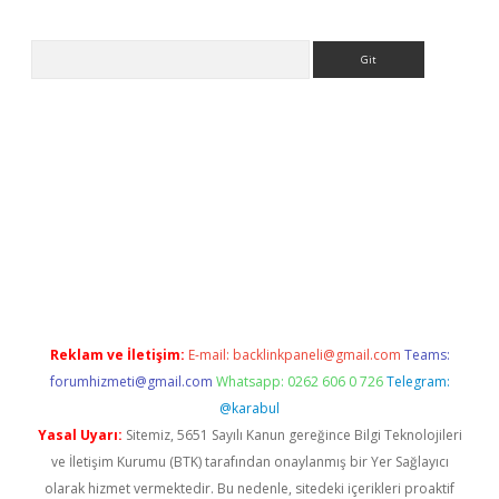
Arama
et
tulipbetgiris.org
Reklam ve İletişim:
E-mail:
backlinkpaneli@gmail.com
Teams:
forumhizmeti@gmail.com
Whatsapp: 0262 606 0 726
Telegram:
@karabul
Yasal Uyarı:
Sitemiz, 5651 Sayılı Kanun gereğince Bilgi Teknolojileri
ve İletişim Kurumu (BTK) tarafından onaylanmış bir Yer Sağlayıcı
olarak hizmet vermektedir. Bu nedenle, sitedeki içerikleri proaktif