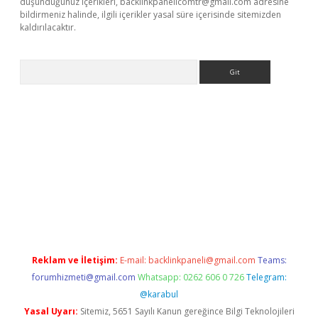
düşündüğünüz içerikleri,
backlinkpanelicomtr@gmail.com
adresine
bildirmeniz halinde, ilgili içerikler yasal süre içerisinde sitemizden
kaldırılacaktır.
Arama
et
tulipbetgiris.org
Reklam ve İletişim:
E-mail:
backlinkpaneli@gmail.com
Teams:
forumhizmeti@gmail.com
Whatsapp: 0262 606 0 726
Telegram:
@karabul
Yasal Uyarı:
Sitemiz, 5651 Sayılı Kanun gereğince Bilgi Teknolojileri