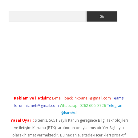
Arama
bet
tulipbetgiris.org
Reklam ve İletişim:
E-mail:
backlinkpaneli@gmail.com
Teams:
forumhizmeti@gmail.com
Whatsapp: 0262 606 0 726
Telegram:
@karabul
Yasal Uyarı:
Sitemiz, 5651 Sayılı Kanun gereğince Bilgi Teknolojileri
ve İletişim Kurumu (BTK) tarafından onaylanmış bir Yer Sağlayıcı
olarak hizmet vermektedir. Bu nedenle, sitedeki içerikleri proaktif