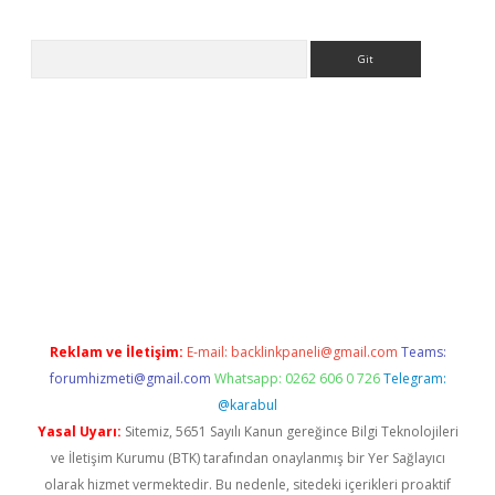
Arama
bet
tulipbetgiris.org
Reklam ve İletişim:
E-mail:
backlinkpaneli@gmail.com
Teams:
forumhizmeti@gmail.com
Whatsapp: 0262 606 0 726
Telegram:
@karabul
Yasal Uyarı:
Sitemiz, 5651 Sayılı Kanun gereğince Bilgi Teknolojileri
ve İletişim Kurumu (BTK) tarafından onaylanmış bir Yer Sağlayıcı
olarak hizmet vermektedir. Bu nedenle, sitedeki içerikleri proaktif