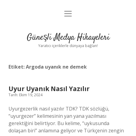
menüyü
Anasayfa
aç
Gizlilik Politikası
Güneşli Medya Hikayeleri
Yasal Uyarı
Yaratıcı içeriklerle dünyaya bağlan!
Hakkımızda
Etiket:
Argoda uyanık ne demek
Uyur Uyanık Nasıl Yazılır
Tarih: Ekim 19, 2024
Uyurgezerlik nasıl yazılır TDK? TDK sözlüğü,
“uyurgezer” kelimesinin yan yana yazılması
gerektiğini belirtiyor. Bu kelime, “uykusunda
dolaşan biri” anlamına geliyor ve Türkçenin zengin