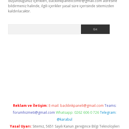
düşündüğünüz içerikleri,
backlinkpanelicomtr@gmail.com
adresine
bildirmeniz halinde, ilgili içerikler yasal süre içerisinde sitemizden
kaldırılacaktır.
Arama
rabet
tulipbetgiris.org
Reklam ve İletişim:
E-mail:
backlinkpaneli@gmail.com
Teams:
forumhizmeti@gmail.com
Whatsapp: 0262 606 0 726
Telegram:
@karabul
Yasal Uyarı:
Sitemiz, 5651 Sayılı Kanun gereğince Bilgi Teknolojileri