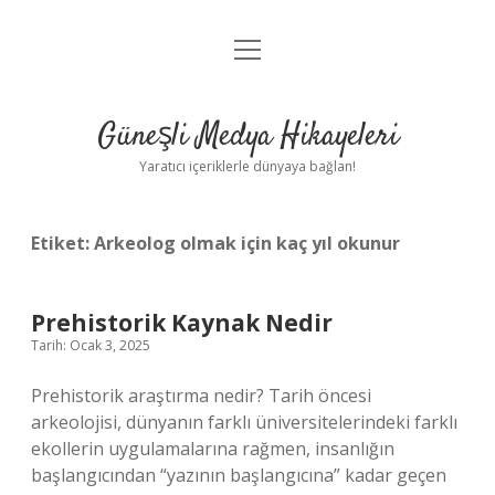
menüyü
Anasayfa
aç
Gizlilik Politikası
Güneşli Medya Hikayeleri
Yasal Uyarı
Yaratıcı içeriklerle dünyaya bağlan!
Hakkımızda
Etiket:
Arkeolog olmak için kaç yıl okunur
Prehistorik Kaynak Nedir
Tarih: Ocak 3, 2025
Prehistorik araştırma nedir? Tarih öncesi
arkeolojisi, dünyanın farklı üniversitelerindeki farklı
ekollerin uygulamalarına rağmen, insanlığın
başlangıcından “yazının başlangıcına” kadar geçen