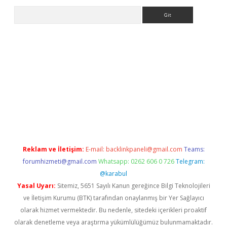
Arama
et
tulipbetgiris.org
Reklam ve İletişim:
E-mail:
backlinkpaneli@gmail.com
Teams:
forumhizmeti@gmail.com
Whatsapp: 0262 606 0 726
Telegram:
@karabul
Yasal Uyarı:
Sitemiz, 5651 Sayılı Kanun gereğince Bilgi Teknolojileri
ve İletişim Kurumu (BTK) tarafından onaylanmış bir Yer Sağlayıcı
olarak hizmet vermektedir. Bu nedenle, sitedeki içerikleri proaktif
olarak denetleme veya araştırma yükümlülüğümüz bulunmamaktadır.