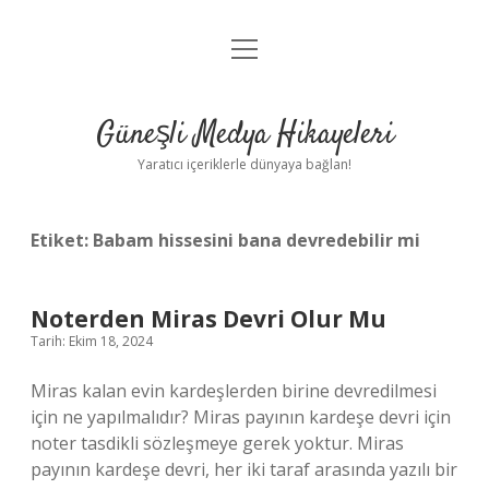
menüyü
Anasayfa
aç
Gizlilik Politikası
Güneşli Medya Hikayeleri
Yasal Uyarı
Yaratıcı içeriklerle dünyaya bağlan!
Hakkımızda
Etiket:
Babam hissesini bana devredebilir mi
Noterden Miras Devri Olur Mu
Tarih: Ekim 18, 2024
Miras kalan evin kardeşlerden birine devredilmesi
için ne yapılmalıdır? Miras payının kardeşe devri için
noter tasdikli sözleşmeye gerek yoktur. Miras
payının kardeşe devri, her iki taraf arasında yazılı bir