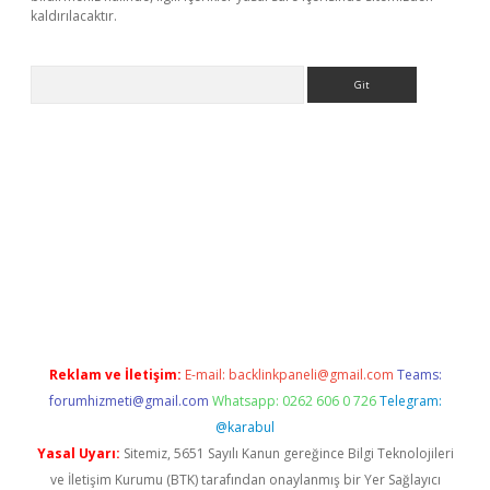
kaldırılacaktır.
Arama
et
tulipbetgiris.org
Reklam ve İletişim:
E-mail:
backlinkpaneli@gmail.com
Teams:
forumhizmeti@gmail.com
Whatsapp: 0262 606 0 726
Telegram:
@karabul
Yasal Uyarı:
Sitemiz, 5651 Sayılı Kanun gereğince Bilgi Teknolojileri
ve İletişim Kurumu (BTK) tarafından onaylanmış bir Yer Sağlayıcı