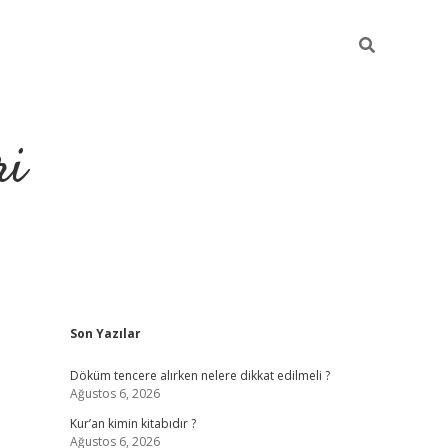
ri
Sidebar
Son Yazılar
grandoperabet
tulipbe
Döküm tencere alırken nelere dikkat edilmeli ?
Ağustos 6, 2026
Kur’an kimin kitabıdır ?
Ağustos 6, 2026