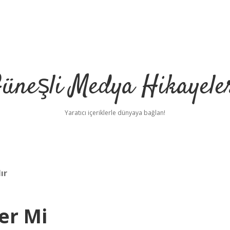
üneşli Medya Hikayele
Yaratıcı içeriklerle dünyaya bağlan!
ır
er Mi