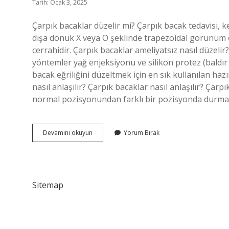
Tarih: Ocak 3, 2025
Çarpık bacaklar düzelir mi? Çarpık bacak tedavisi, k
dışa dönük X veya O şeklinde trapezoidal görünüm 
cerrahidir. Çarpık bacaklar ameliyatsız nasıl düzelir?
yöntemler yağ enjeksiyonu ve silikon protez (baldır 
bacak eğriliğini düzeltmek için en sık kullanılan haz
nasıl anlaşılır? Çarpık bacaklar nasıl anlaşılır? Çar
normal pozisyonundan farklı bir pozisyonda durma
Bacak
Devamını okuyun
Yorum Bırak
Çarpıklığı
Geçer
Mi
Sitemap