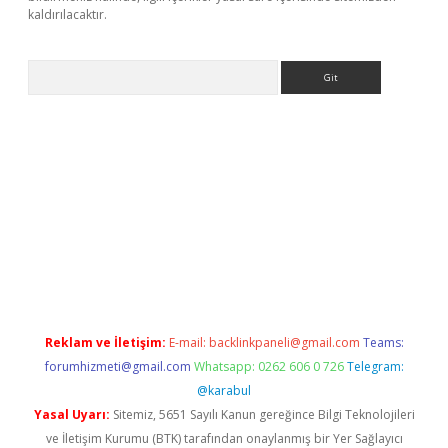
kaldırılacaktır.
Arama
et
tulipbetgiris.org
Reklam ve İletişim:
E-mail:
backlinkpaneli@gmail.com
Teams:
forumhizmeti@gmail.com
Whatsapp: 0262 606 0 726
Telegram:
@karabul
Yasal Uyarı:
Sitemiz, 5651 Sayılı Kanun gereğince Bilgi Teknolojileri
ve İletişim Kurumu (BTK) tarafından onaylanmış bir Yer Sağlayıcı