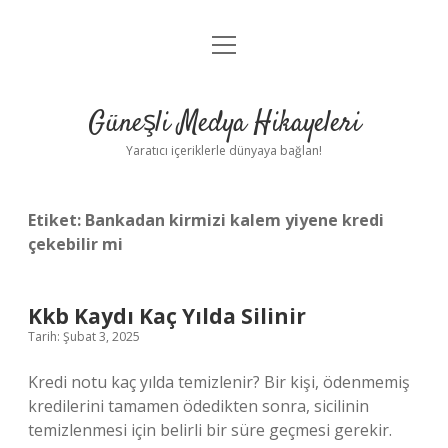
menüyü
Anasayfa
aç
Gizlilik Politikası
Güneşli Medya Hikayeleri
Yasal Uyarı
Yaratıcı içeriklerle dünyaya bağlan!
Hakkımızda
Etiket:
Bankadan kirmizi kalem yiyene kredi
çekebilir mi
Kkb Kaydı Kaç Yılda Silinir
Tarih: Şubat 3, 2025
Kredi notu kaç yılda temizlenir? Bir kişi, ödenmemiş
kredilerini tamamen ödedikten sonra, sicilinin
temizlenmesi için belirli bir süre geçmesi gerekir.