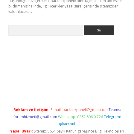
düşündüğünüz içerikleri,
backlinkpanelicomtr@gmail.com
adresine
bildirmeniz halinde, ilgili içerikler yasal süre içerisinde sitemizden
kaldırılacaktır.
Arama
t
tulipbetgiris.org
Reklam ve İletişim:
E-mail:
backlinkpaneli@gmail.com
Teams:
forumhizmeti@gmail.com
Whatsapp: 0262 606 0 726
Telegram:
@karabul
Yasal Uyarı:
Sitemiz, 5651 Sayılı Kanun gereğince Bilgi Teknolojileri