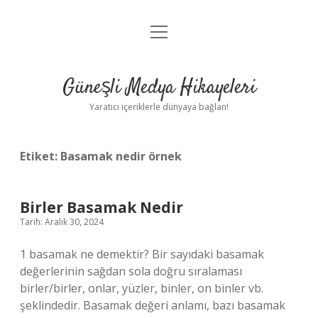
menüyü
Anasayfa
aç
Gizlilik Politikası
Güneşli Medya Hikayeleri
Yasal Uyarı
Yaratıcı içeriklerle dünyaya bağlan!
Hakkımızda
Etiket:
Basamak nedir örnek
Birler Basamak Nedir
Tarih: Aralık 30, 2024
1 basamak ne demektir? Bir sayıdaki basamak
değerlerinin sağdan sola doğru sıralaması
birler/birler, onlar, yüzler, binler, on binler vb.
şeklindedir. Basamak değeri anlamı, bazı basamak