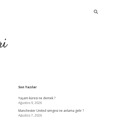
ri
Sidebar
Son Yazılar
grandoperabet
tulipbe
Yaşam küresi ne demek ?
Ağustos 9, 2026
Manchester United simgesi ne anlama gelir ?
Ağustos 7, 2026