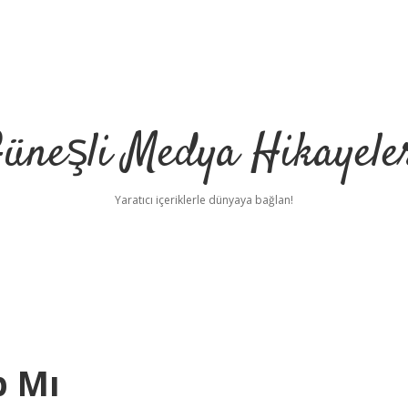
üneşli Medya Hikayele
Yaratıcı içeriklerle dünyaya bağlan!
p Mı