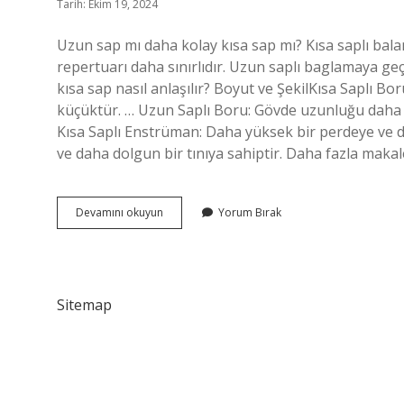
Tarih: Ekim 19, 2024
Uzun sap mı daha kolay kısa sap mı? Kısa saplı balama
repertuarı daha sınırlıdır. Uzun saplı baglamaya ge
kısa sap nasıl anlaşılır? Boyut ve ŞekilKısa Saplı B
küçüktür. … Uzun Saplı Boru: Gövde uzunluğu daha u
Kısa Saplı Enstrüman: Daha yüksek bir perdeye ve da
ve daha dolgun bir tınıya sahiptir. Daha fazla mak
Uzun
Devamını okuyun
Yorum Bırak
Sap
Mı
Kısa
Sap
Mı
Sitemap