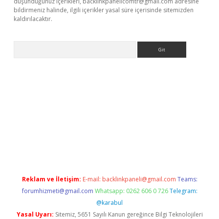
düşündüğünüz içerikleri,
backlinkpanelicomtr@gmail.com
adresine
bildirmeniz halinde, ilgili içerikler yasal süre içerisinde sitemizden
kaldırılacaktır.
Arama
t
tulipbetgiris.org
Reklam ve İletişim:
E-mail:
backlinkpaneli@gmail.com
Teams:
forumhizmeti@gmail.com
Whatsapp: 0262 606 0 726
Telegram:
@karabul
Yasal Uyarı:
Sitemiz, 5651 Sayılı Kanun gereğince Bilgi Teknolojileri