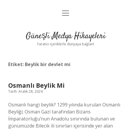
menüyü
Anasayfa
aç
Gizlilik Politikası
Güneşli Medya Hikayeleri
Yasal Uyarı
Yaratıcı içeriklerle dünyaya bağlan!
Hakkımızda
Etiket:
Beylik bir devlet mi
Osmanlı Beylik Mi
Tarih: Aralık 28, 2024
Osmanlı hangi beylik? 1299 yılında kurulan Osmanlı
Beyliği; Osman Gazi tarafından Bizans
İmparatorluğu’nun Anadolu sınırında bulunan ve
günümüzde Bilecik ili sınırları içerisinde yer alan