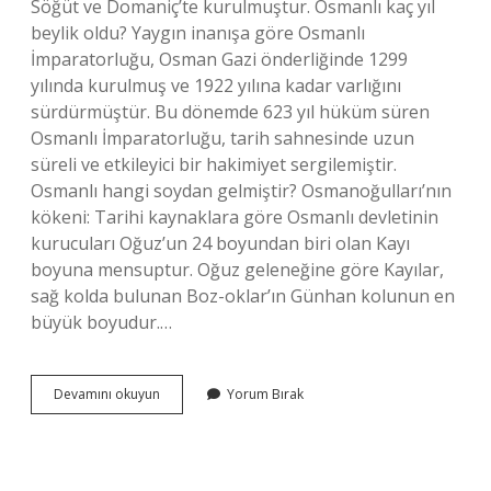
Söğüt ve Domaniç’te kurulmuştur. Osmanlı kaç yıl
beylik oldu? Yaygın inanışa göre Osmanlı
İmparatorluğu, Osman Gazi önderliğinde 1299
yılında kurulmuş ve 1922 yılına kadar varlığını
sürdürmüştür. Bu dönemde 623 yıl hüküm süren
Osmanlı İmparatorluğu, tarih sahnesinde uzun
süreli ve etkileyici bir hakimiyet sergilemiştir.
Osmanlı hangi soydan gelmiştir? Osmanoğulları’nın
kökeni: Tarihi kaynaklara göre Osmanlı devletinin
kurucuları Oğuz’un 24 boyundan biri olan Kayı
boyuna mensuptur. Oğuz geleneğine göre Kayılar,
sağ kolda bulunan Boz-oklar’ın Günhan kolunun en
büyük boyudur.…
Osmanlı
Devamını okuyun
Yorum Bırak
Beylik
Mi