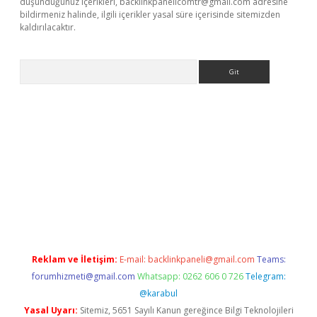
düşündüğünüz içerikleri,
backlinkpanelicomtr@gmail.com
adresine
bildirmeniz halinde, ilgili içerikler yasal süre içerisinde sitemizden
kaldırılacaktır.
Arama
perabet
tulipbetgiris.org
Reklam ve İletişim:
E-mail:
backlinkpaneli@gmail.com
Teams:
forumhizmeti@gmail.com
Whatsapp: 0262 606 0 726
Telegram:
@karabul
Yasal Uyarı:
Sitemiz, 5651 Sayılı Kanun gereğince Bilgi Teknolojileri