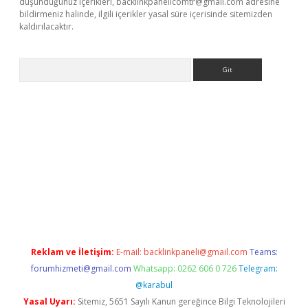
düşündüğünüz içerikleri,
backlinkpanelicomtr@gmail.com
adresine
bildirmeniz halinde, ilgili içerikler yasal süre içerisinde sitemizden
kaldırılacaktır.
Arama
et
tulipbetgiris.org
Reklam ve İletişim:
E-mail:
backlinkpaneli@gmail.com
Teams:
forumhizmeti@gmail.com
Whatsapp: 0262 606 0 726
Telegram:
@karabul
Yasal Uyarı:
Sitemiz, 5651 Sayılı Kanun gereğince Bilgi Teknolojileri