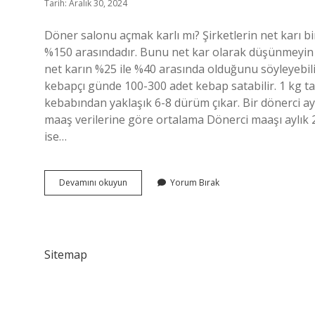
Tarih: Aralık 30, 2024
Döner salonu açmak karlı mı? Şirketlerin net karı bi
%150 arasındadır. Bunu net kar olarak düşünmeyin ç
net karın %25 ile %40 arasında olduğunu söyleyebili
kebapçı günde 100-300 adet kebap satabilir. 1 kg t
kebabından yaklaşık 6-8 dürüm çıkar. Bir dönerci ayl
maaş verilerine göre ortalama Dönerci maaşı aylık 
ise…
Dönerci
Devamını okuyun
Yorum Bırak
Dükkanı
Ne
Kadar
Kazanır
Sitemap