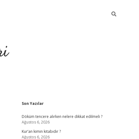
ri
Sidebar
Son Yazılar
grandoperabet
tulip
Döküm tencere alırken nelere dikkat edilmeli ?
Ağustos 6, 2026
Kur’an kimin kitabıdır ?
Ağustos 6, 2026