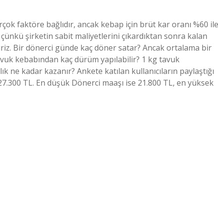
rçok faktöre bağlıdır, ancak kebap için brüt kar oranı %60 il
ünkü şirketin sabit maliyetlerini çıkardıktan sonra kalan
riz. Bir dönerci günde kaç döner satar? Ancak ortalama bir
avuk kebabından kaç dürüm yapılabilir? 1 kg tavuk
ık ne kadar kazanır? Ankete katılan kullanıcıların paylaştığı
27.300 TL. En düşük Dönerci maaşı ise 21.800 TL, en yüksek