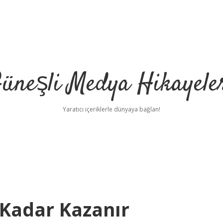
üneşli Medya Hikayele
Yaratıcı içeriklerle dünyaya bağlan!
Kadar Kazanır