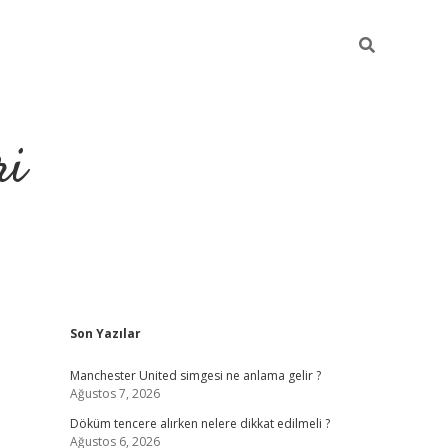
ri
Sidebar
Son Yazılar
grandoperabet
tulipbet
Manchester United simgesi ne anlama gelir ?
Ağustos 7, 2026
Döküm tencere alırken nelere dikkat edilmeli ?
Ağustos 6, 2026