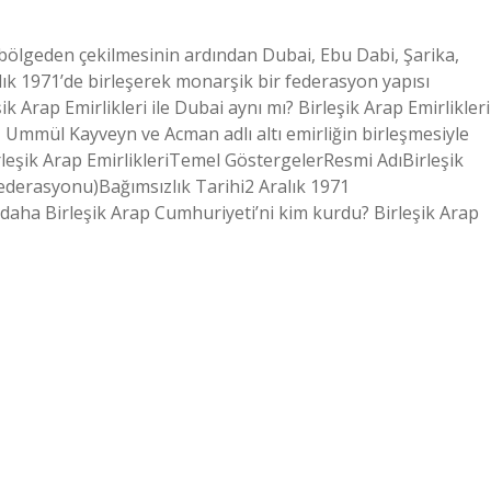
in bölgeden çekilmesinin ardından Dubai, Ebu Dabi, Şarika,
ık 1971’de birleşerek monarşik bir federasyon yapısı
ik Arap Emirlikleri ile Dubai aynı mı? Birleşik Arap Emirlikleri
, Ummül Kayveyn ve Acman adlı altı emirliğin birleşmesiyle
leşik Arap EmirlikleriTemel GöstergelerResmi AdıBirleşik
ederasyonu)Bağımsızlık Tarihi2 Aralık 1971
 daha Birleşik Arap Cumhuriyeti’ni kim kurdu? Birleşik Arap