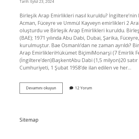
Tarih: Eylül 23, 2024
Birleşik Arap Emirlikleri nasıl kuruldu? İngiltere’n
Acman, Füceyre ve Ummül Kayveyn emirlikleri 2 Aral
oluşturdu ve Birleşik Arap Emirlikleri kuruldu. Birleş
(BAE); 1971 yılında Abu Dabi, Dubai, Şarika, Füceyre
kurulmuştur. Bae Osmanlı’dan ne zaman ayrıldı? Bir
Arap EmirlikleriHükümet BiçimiMonarşi (7 Emirlik F
(İngiltere’den)BaşkentAbu Dabi (1,5 milyon)20 satır
Cumhuriyeti, 1 Şubat 1958’de ilan edilen ve her…
Birleşik
Devamını okuyun
12 Yorum
Arap
Emirlikleri
Ne
Zaman
Kuruldu
Sitemap