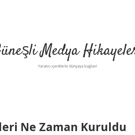
üneşli Medya Hikayele
Yaratıcı içeriklerle dünyaya bağlan!
kleri Ne Zaman Kuruldu