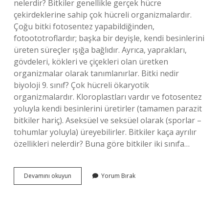
nelerdir? Bitkiler genellikle gerçek hücre
çekirdeklerine sahip çok hücreli organizmalardır.
Çoğu bitki fotosentez yapabildiğinden,
fotoototroflardır; başka bir deyişle, kendi besinlerini
üreten süreçler ışığa bağlıdır. Ayrıca, yaprakları,
gövdeleri, kökleri ve çiçekleri olan üretken
organizmalar olarak tanımlanırlar. Bitki nedir
biyoloji 9. sınıf? Çok hücreli ökaryotik
organizmalardır. Kloroplastları vardır ve fotosentez
yoluyla kendi besinlerini üretirler (tamamen parazit
bitkiler hariç). Aseksüel ve seksüel olarak (sporlar –
tohumlar yoluyla) üreyebilirler. Bitkiler kaça ayrılır
özellikleri nelerdir? Buna göre bitkiler iki sınıfa…
Bitkilerin
Devamını okuyun
Yorum Bırak
Özellikleri
Nelerdir
9
Sınıf