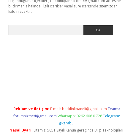
düşündüğünüz içerikleri,
backlinkpanelicomtr@gmail.com
adresine
bildirmeniz halinde, ilgili içerikler yasal süre içerisinde sitemizden
kaldırılacaktır.
Arama
t
tulipbetgiris.org
Reklam ve İletişim:
E-mail:
backlinkpaneli@gmail.com
Teams:
forumhizmeti@gmail.com
Whatsapp: 0262 606 0 726
Telegram:
@karabul
Yasal Uyarı:
Sitemiz, 5651 Sayılı Kanun gereğince Bilgi Teknolojileri