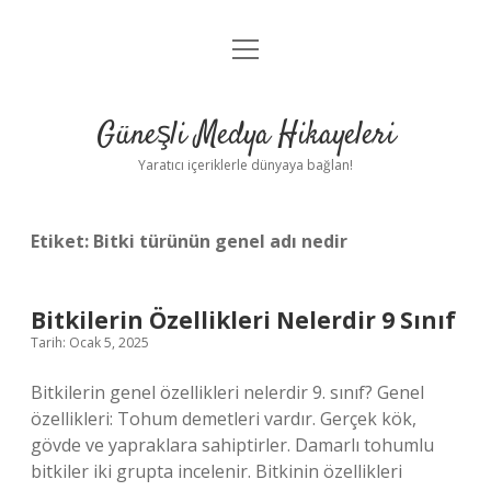
menüyü
Anasayfa
aç
Gizlilik Politikası
Güneşli Medya Hikayeleri
Yasal Uyarı
Yaratıcı içeriklerle dünyaya bağlan!
Hakkımızda
Etiket:
Bitki türünün genel adı nedir
Bitkilerin Özellikleri Nelerdir 9 Sınıf
Tarih: Ocak 5, 2025
Bitkilerin genel özellikleri nelerdir 9. sınıf? Genel
özellikleri: Tohum demetleri vardır. Gerçek kök,
gövde ve yapraklara sahiptirler. Damarlı tohumlu
bitkiler iki grupta incelenir. Bitkinin özellikleri