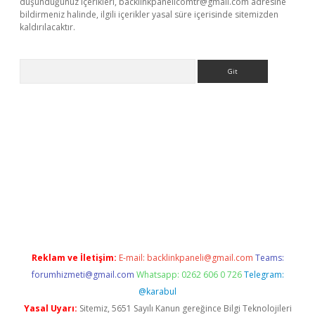
düşündüğünüz içerikleri,
backlinkpanelicomtr@gmail.com
adresine
bildirmeniz halinde, ilgili içerikler yasal süre içerisinde sitemizden
kaldırılacaktır.
Arama
et
tulipbetgiris.org
Reklam ve İletişim:
E-mail:
backlinkpaneli@gmail.com
Teams:
forumhizmeti@gmail.com
Whatsapp: 0262 606 0 726
Telegram:
@karabul
Yasal Uyarı:
Sitemiz, 5651 Sayılı Kanun gereğince Bilgi Teknolojileri