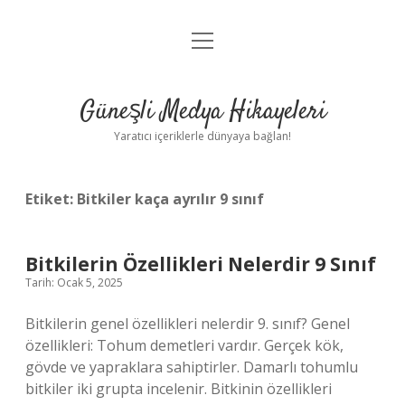
menüyü
Anasayfa
aç
Gizlilik Politikası
Güneşli Medya Hikayeleri
Yasal Uyarı
Yaratıcı içeriklerle dünyaya bağlan!
Hakkımızda
Etiket:
Bitkiler kaça ayrılır 9 sınıf
Bitkilerin Özellikleri Nelerdir 9 Sınıf
Tarih: Ocak 5, 2025
Bitkilerin genel özellikleri nelerdir 9. sınıf? Genel
özellikleri: Tohum demetleri vardır. Gerçek kök,
gövde ve yapraklara sahiptirler. Damarlı tohumlu
bitkiler iki grupta incelenir. Bitkinin özellikleri