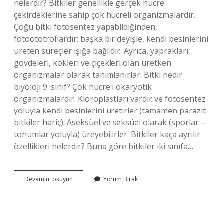
nelerdir? Bitkiler genellikle gerçek hücre
çekirdeklerine sahip çok hücreli organizmalardır.
Çoğu bitki fotosentez yapabildiğinden,
fotoototroflardır; başka bir deyişle, kendi besinlerini
üreten süreçler ışığa bağlıdır. Ayrıca, yaprakları,
gövdeleri, kökleri ve çiçekleri olan üretken
organizmalar olarak tanımlanırlar. Bitki nedir
biyoloji 9. sınıf? Çok hücreli ökaryotik
organizmalardır. Kloroplastları vardır ve fotosentez
yoluyla kendi besinlerini üretirler (tamamen parazit
bitkiler hariç). Aseksüel ve seksüel olarak (sporlar –
tohumlar yoluyla) üreyebilirler. Bitkiler kaça ayrılır
özellikleri nelerdir? Buna göre bitkiler iki sınıfa…
Bitkilerin
Devamını okuyun
Yorum Bırak
Özellikleri
Nelerdir
9
Sınıf