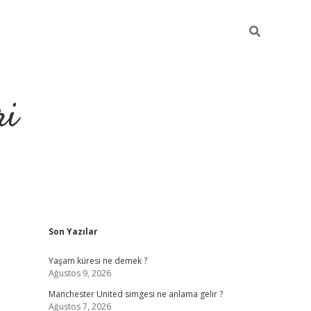
ri
Sidebar
Son Yazılar
grandoperabet
tulipbet
Yaşam küresi ne demek ?
Ağustos 9, 2026
Manchester United simgesi ne anlama gelir ?
Ağustos 7, 2026