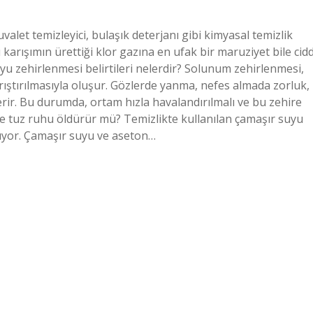
valet temizleyici, bulaşık deterjanı gibi kimyasal temizlik
 karışımın ürettiği klor gazına en ufak bir maruziyet bile cidd
yu zehirlenmesi belirtileri nelerdir? Solunum zehirlenmesi,
ıştırılmasıyla oluşur. Gözlerde yanma, nefes almada zorluk,
terir. Bu durumda, ortam hızla havalandırılmalı ve bu zehire
e tuz ruhu öldürür mü? Temizlikte kullanılan çamaşır suyu
çıyor. Çamaşır suyu ve aseton…