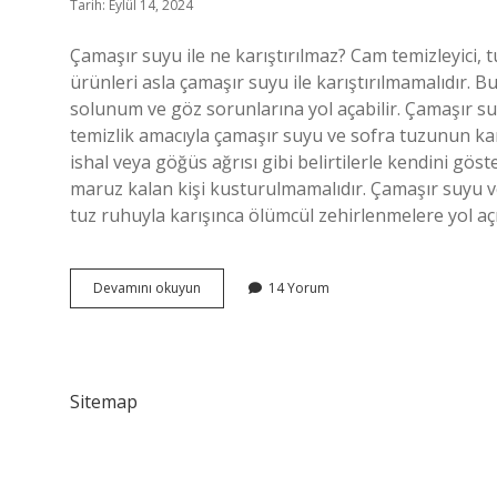
Tarih: Eylül 14, 2024
Çamaşır suyu ile ne karıştırılmaz? Cam temizleyici, tu
ürünleri asla çamaşır suyu ile karıştırılmamalıdır. Bu
solunum ve göz sorunlarına yol açabilir. Çamaşır su
temizlik amacıyla çamaşır suyu ve sofra tuzunun kar
ishal veya göğüs ağrısı gibi belirtilerle kendini gös
maruz kalan kişi kusturulmamalıdır. Çamaşır suyu v
tuz ruhuyla karışınca ölümcül zehirlenmelere yol a
Asit
Devamını okuyun
14 Yorum
Ile
Çamaşır
Suyu
Karışırsa
Ne
Sitemap
Olur