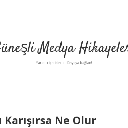
üneşli Medya Hikayele
Yaratıcı içeriklerle dünyaya bağlan!
u Karışırsa Ne Olur