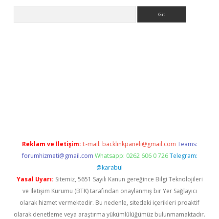
Arama
et
tulipbetgiris.org
Reklam ve İletişim:
E-mail:
backlinkpaneli@gmail.com
Teams:
forumhizmeti@gmail.com
Whatsapp: 0262 606 0 726
Telegram:
@karabul
Yasal Uyarı:
Sitemiz, 5651 Sayılı Kanun gereğince Bilgi Teknolojileri
ve İletişim Kurumu (BTK) tarafından onaylanmış bir Yer Sağlayıcı
olarak hizmet vermektedir. Bu nedenle, sitedeki içerikleri proaktif
olarak denetleme veya araştırma yükümlülüğümüz bulunmamaktadır.