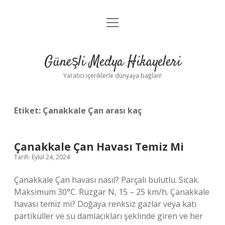
menüyü
Anasayfa
aç
Gizlilik Politikası
Güneşli Medya Hikayeleri
Yasal Uyarı
Yaratıcı içeriklerle dünyaya bağlan!
Hakkımızda
Etiket:
Çanakkale Çan arası kaç
Çanakkale Çan Havası Temiz Mi
Tarih: Eylül 24, 2024
Çanakkale Çan havası nasıl? Parçalı bulutlu. Sıcak.
Maksimum 30°C. Rüzgar N, 15 – 25 km/h. Çanakkale
havası temiz mi? Doğaya renksiz gazlar veya katı
partiküller ve su damlacıkları şeklinde giren ve her