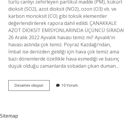
türlü canlıyı zehirleyen partikül madde (PM), kükürt
dioksit (SO2), azot dioksit (NO2), ozon (O3) vb. ve
karbon monoksit (CO) gibi toksik elementler
değerlendirilerek rapora dahil edildi. ÇANAKKALE
AZOT DİOKSİT EMİSYONLARINDA ÜÇÜNCÜ SIRADA!
26 Aralık 2022 Ayvalık havası temiz mi? Ayvalık’ın
havası aslında çok temiz. Poyraz Kazdağı’ndan,
İmbat ise denizden geldiği için hava çok temiz ama
bazı dönemlerde özellikle hava esmediği ve basınç
düşük olduğu zamanlarda sobadan çıkan duman…
Çanakkale
Devamını okuyun
10 Yorum
Çan
Havası
Temiz
Mi
Sitemap