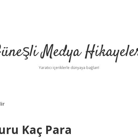
üneşli Medya Hikayele
Yaratıcı içeriklerle dünyaya bağlan!
ir
Turu Kaç Para