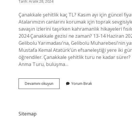
Tarih: Aralık 28, 2024
Çanakkale şehitlik kaç TL? Kasım ayı için güncel fiya
Atalarımızın canlarını korumak için toprak sevgisiyl
savaşın izlerini taşırken kahramanlık hikayeleri fı
2024 Çanakkale gezisi ne zaman? 13-14 Haziran 2024 t
Gelibolu Yarımadası’na, Gelibolu Muharebesi’nin yaş
Mustafa Kemal Atatürk’ün efsaneleştiği yere iki gün
öğrendiler. Çanakkale şehitlik turu ne kadar sürer?
Anma Turu, buluşma…
Çanakkale
Devamını okuyun
Yorum Bırak
Şehitlik
Turu
Kaç
Para
Sitemap