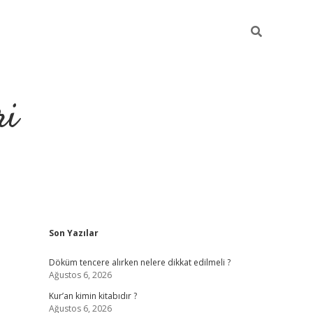
ri
Sidebar
Son Yazılar
grandoperabet
tulipbe
Döküm tencere alırken nelere dikkat edilmeli ?
Ağustos 6, 2026
Kur’an kimin kitabıdır ?
Ağustos 6, 2026