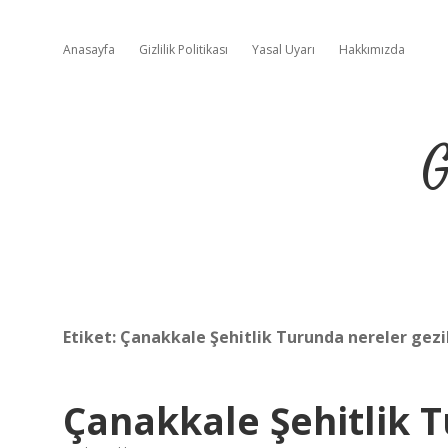
Anasayfa
Gizlilik Politikası
Yasal Uyarı
Hakkımızda
G
Etiket:
Çanakkale Şehitlik Turunda nereler gezil
Çanakkale Şehitlik 