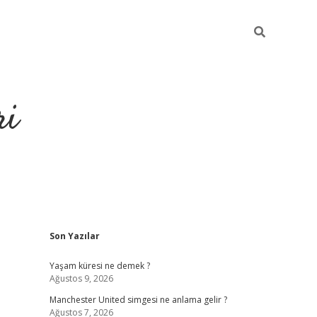
ri
Sidebar
Son Yazılar
grandoperabet
tulipbet
Yaşam küresi ne demek ?
Ağustos 9, 2026
Manchester United simgesi ne anlama gelir ?
Ağustos 7, 2026