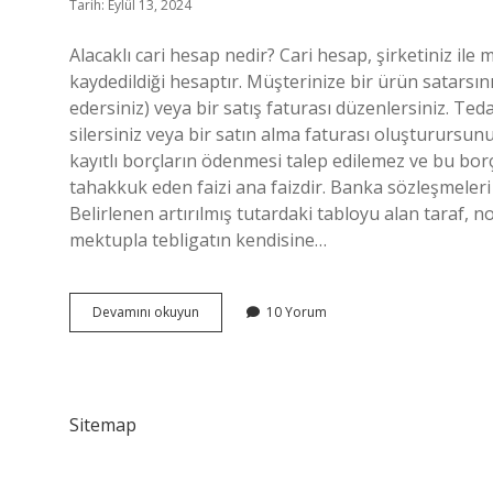
Tarih: Eylül 13, 2024
Alacaklı cari hesap nedir? Cari hesap, şirketiniz ile 
kaydedildiği hesaptır. Müşterinize bir ürün satarsınız
edersiniz) veya bir satış faturası düzenlersiniz. Ted
silersiniz veya bir satın alma faturası oluşturursun
kayıtlı borçların ödenmesi talep edilemez ve bu bor
tahakkuk eden faizi ana faizdir. Banka sözleşmeleri
Belirlenen artırılmış tutardaki tabloyu alan taraf, 
mektupla tebligatın kendisine…
Hangi
Devamını okuyun
10 Yorum
Alacaklar
Cari
Hesaba
Geçirilebilir
Sitemap