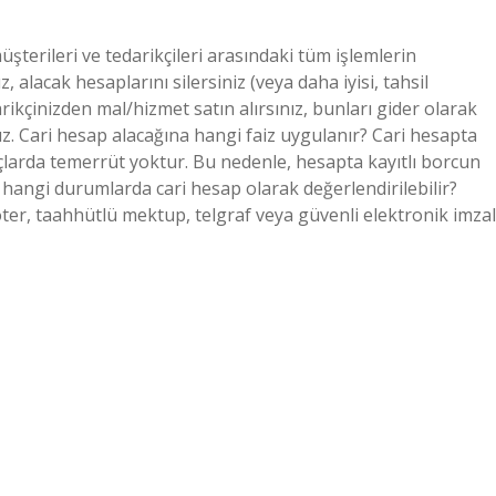
müşterileri ve tedarikçileri arasındaki tüm işlemlerin
, alacak hesaplarını silersiniz (veya daha iyisi, tahsil
arikçinizden mal/hizmet satın alırsınız, bunları gider olarak
uz. Cari hesap alacağına hangi faiz uygulanır? Cari hesapta
çlarda temerrüt yoktur. Bu nedenle, hesapta kayıtlı borcun
 hangi durumlarda cari hesap olarak değerlendirilebilir?
noter, taahhütlü mektup, telgraf veya güvenli elektronik imzal