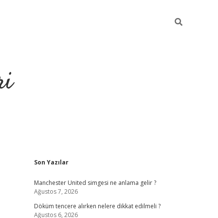
ri
Sidebar
Son Yazılar
grandoperabet
tulipbet
Manchester United simgesi ne anlama gelir ?
Ağustos 7, 2026
Döküm tencere alırken nelere dikkat edilmeli ?
Ağustos 6, 2026