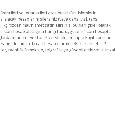
müşterileri ve tedarikçileri arasındaki tüm işlemlerin
, alacak hesaplarını silersiniz (veya daha iyisi, tahsil
arikçinizden mal/hizmet satın alırsınız, bunları gider olarak
uz. Cari hesap alacağına hangi faiz uygulanır? Cari hesapta
çlarda temerrüt yoktur. Bu nedenle, hesapta kayıtlı borcun
 hangi durumlarda cari hesap olarak değerlendirilebilir?
noter, taahhütlü mektup, telgraf veya güvenli elektronik imzal