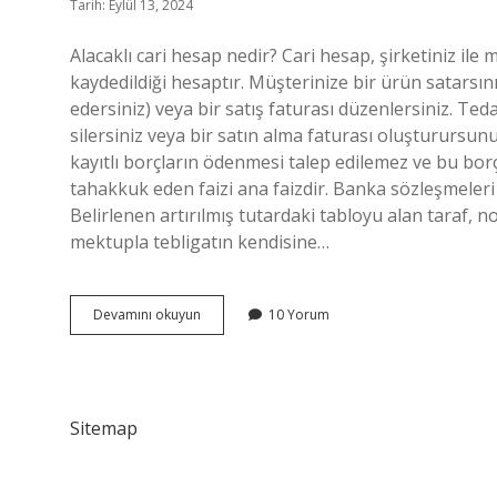
Tarih: Eylül 13, 2024
Alacaklı cari hesap nedir? Cari hesap, şirketiniz ile 
kaydedildiği hesaptır. Müşterinize bir ürün satarsınız
edersiniz) veya bir satış faturası düzenlersiniz. Ted
silersiniz veya bir satın alma faturası oluşturursun
kayıtlı borçların ödenmesi talep edilemez ve bu bor
tahakkuk eden faizi ana faizdir. Banka sözleşmeleri
Belirlenen artırılmış tutardaki tabloyu alan taraf, 
mektupla tebligatın kendisine…
Hangi
Devamını okuyun
10 Yorum
Alacaklar
Cari
Hesaba
Geçirilebilir
Sitemap