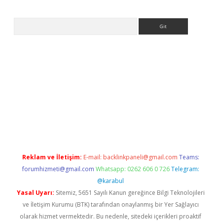
Arama
et
tulipbetgiris.org
Reklam ve İletişim:
E-mail:
backlinkpaneli@gmail.com
Teams:
forumhizmeti@gmail.com
Whatsapp: 0262 606 0 726
Telegram:
@karabul
Yasal Uyarı:
Sitemiz, 5651 Sayılı Kanun gereğince Bilgi Teknolojileri
ve İletişim Kurumu (BTK) tarafından onaylanmış bir Yer Sağlayıcı
olarak hizmet vermektedir. Bu nedenle, sitedeki içerikleri proaktif