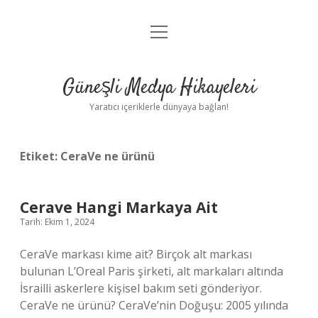
menüyü
Anasayfa
aç
Gizlilik Politikası
Güneşli Medya Hikayeleri
Yasal Uyarı
Yaratıcı içeriklerle dünyaya bağlan!
Hakkımızda
Etiket:
CeraVe ne ürünü
Cerave Hangi Markaya Ait
Tarih: Ekim 1, 2024
CeraVe markası kime ait? Birçok alt markası
bulunan L’Oreal Paris şirketi, alt markaları altında
İsrailli askerlere kişisel bakım seti gönderiyor.
CeraVe ne ürünü? CeraVe’nin Doğuşu: 2005 yılında