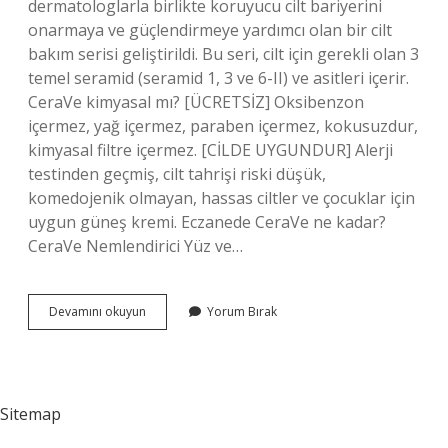
dermatologlarla birlikte koruyucu cilt bariyerini
onarmaya ve güçlendirmeye yardımcı olan bir cilt
bakım serisi geliştirildi. Bu seri, cilt için gerekli olan 3
temel seramid (seramid 1, 3 ve 6-II) ve asitleri içerir.
CeraVe kimyasal mı? [ÜCRETSİZ] Oksibenzon
içermez, yağ içermez, paraben içermez, kokusuzdur,
kimyasal filtre içermez. [CİLDE UYGUNDUR] Alerji
testinden geçmiş, cilt tahrişi riski düşük,
komedojenik olmayan, hassas ciltler ve çocuklar için
uygun güneş kremi. Eczanede CeraVe ne kadar?
CeraVe Nemlendirici Yüz ve…
Cerave
Devamını okuyun
Yorum Bırak
Hangi
Markaya
Ait
Sitemap