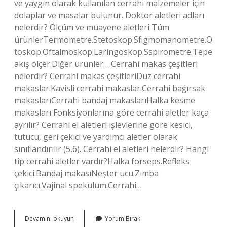
ve yaygın olarak kullanılan cerrahi malzemeler için
dolaplar ve masalar bulunur. Doktor aletleri adları
nelerdir? Ölçüm ve muayene aletleri Tüm
ürünlerTermometre.Stetoskop.Sfigmomanometre.O
toskop.Oftalmoskop.Laringoskop.Sspirometre.Tepe
akış ölçer.Diğer ürünler… Cerrahi makas çeşitleri
nelerdir? Cerrahi makas çeşitleriDüz cerrahi
makaslar.Kavisli cerrahi makaslar.Cerrahi bağırsak
makaslarıCerrahi bandaj makaslarıHalka kesme
makasları Fonksiyonlarına göre cerrahi aletler kaça
ayrılır? Cerrahi el aletleri işlevlerine göre kesici,
tutucu, geri çekici ve yardımcı aletler olarak
sınıflandırılır (5,6). Cerrahi el aletleri nelerdir? Hangi
tip cerrahi aletler vardır?Halka forseps.Refleks
çekici.Bandaj makasıNeşter ucu.Zımba
çıkarıcı.Vajinal spekulum.Cerrahi…
Cerrahi
Devamını okuyun
Yorum Bırak