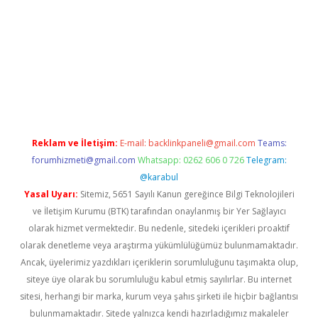
et
tulipbetgiris.org
Reklam ve İletişim:
E-mail:
backlinkpaneli@gmail.com
Teams:
forumhizmeti@gmail.com
Whatsapp: 0262 606 0 726
Telegram:
@karabul
Yasal Uyarı:
Sitemiz, 5651 Sayılı Kanun gereğince Bilgi Teknolojileri
ve İletişim Kurumu (BTK) tarafından onaylanmış bir Yer Sağlayıcı
olarak hizmet vermektedir. Bu nedenle, sitedeki içerikleri proaktif
olarak denetleme veya araştırma yükümlülüğümüz bulunmamaktadır.
Ancak, üyelerimiz yazdıkları içeriklerin sorumluluğunu taşımakta olup,
siteye üye olarak bu sorumluluğu kabul etmiş sayılırlar. Bu internet
sitesi, herhangi bir marka, kurum veya şahıs şirketi ile hiçbir bağlantısı
bulunmamaktadır. Sitede yalnızca kendi hazırladığımız makaleler