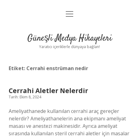
menüyü
Anasayfa
aç
Gizlilik Politikası
Güneşli Medya Hikayeleri
Yasal Uyarı
Yaratıcı içeriklerle dünyaya bağlan!
Hakkımızda
Etiket:
Cerrahi enstrüman nedir
Cerrahi Aletler Nelerdir
Tarih: Ekim 8, 2024
Ameliyathanede kullanılan cerrahi araç gereçler
nelerdir? Ameliyathanelerin ana ekipmanı ameliyat
masası ve anestezi makinesidir. Ayrıca ameliyat
sırasında kullanılan steril cerrahi aletler için masalar