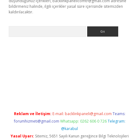
düşündüğünüz içerikleri,
backlinkpanelicomtr@gmail.com
adresine
bildirmeniz halinde, ilgili içerikler yasal süre içerisinde sitemizden
kaldırılacaktır.
Arama
et
tulipbetgiris.org
Reklam ve İletişim:
E-mail:
backlinkpaneli@gmail.com
Teams:
forumhizmeti@gmail.com
Whatsapp: 0262 606 0 726
Telegram:
@karabul
Yasal Uyarı:
Sitemiz, 5651 Sayılı Kanun gereğince Bilgi Teknolojileri