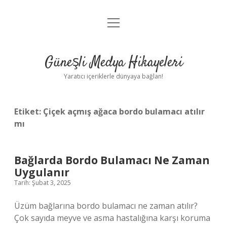
menüyü
Anasayfa
aç
Gizlilik Politikası
Güneşli Medya Hikayeleri
Yasal Uyarı
Yaratıcı içeriklerle dünyaya bağlan!
Hakkımızda
Etiket:
Çiçek açmış ağaca bordo bulamacı atılır
mı
Bağlarda Bordo Bulamacı Ne Zaman
Uygulanır
Tarih: Şubat 3, 2025
Üzüm bağlarına bordo bulamacı ne zaman atılır?
Çok sayıda meyve ve asma hastalığına karşı koruma