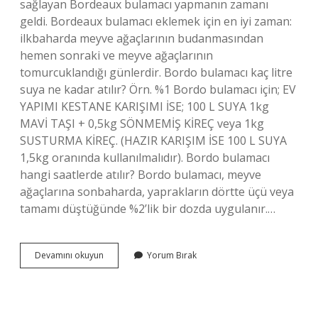
sağlayan Bordeaux bulamacı yapmanın zamanı
geldi. Bordeaux bulamacı eklemek için en iyi zaman:
ilkbaharda meyve ağaçlarının budanmasından
hemen sonraki ve meyve ağaçlarının
tomurcuklandığı günlerdir. Bordo bulamacı kaç litre
suya ne kadar atılır? Örn. %1 Bordo bulamacı için; EV
YAPIMI KESTANE KARIŞIMI İSE; 100 L SUYA 1kg
MAVİ TAŞI + 0,5kg SÖNMEMİŞ KİREÇ veya 1kg
SUSTURMA KİREÇ. (HAZIR KARIŞIM İSE 100 L SUYA
1,5kg oranında kullanılmalıdır). Bordo bulamacı
hangi saatlerde atılır? Bordo bulamacı, meyve
ağaçlarına sonbaharda, yaprakların dörtte üçü veya
tamamı düştüğünde %2’lik bir dozda uygulanır.…
Bağlarda
Devamını okuyun
Yorum Bırak
Bordo
Bulamacı
Ne
Zaman