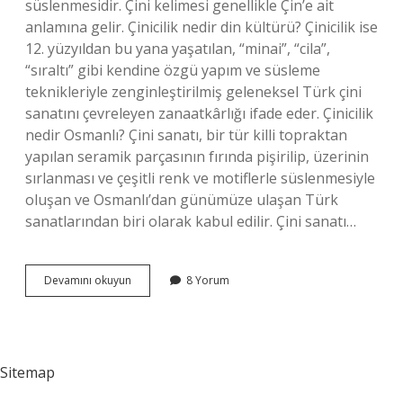
süslenmesidir. Çini kelimesi genellikle Çin’e ait
anlamına gelir. Çinicilik nedir din kültürü? Çinicilik ise
12. yüzyıldan bu yana yaşatılan, “minai”, “cila”,
“sıraltı” gibi kendine özgü yapım ve süsleme
teknikleriyle zenginleştirilmiş geleneksel Türk çini
sanatını çevreleyen zanaatkârlığı ifade eder. Çinicilik
nedir Osmanlı? Çini sanatı, bir tür killi topraktan
yapılan seramik parçasının fırında pişirilip, üzerinin
sırlanması ve çeşitli renk ve motiflerle süslenmesiyle
oluşan ve Osmanlı’dan günümüze ulaşan Türk
sanatlarından biri olarak kabul edilir. Çini sanatı…
Çinicilik
Devamını okuyun
8 Yorum
Nedir
Kısa
Özet
Sitemap