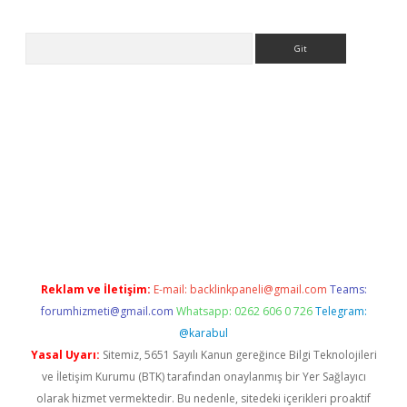
Arama
et
tulipbetgiris.org
Reklam ve İletişim:
E-mail:
backlinkpaneli@gmail.com
Teams:
forumhizmeti@gmail.com
Whatsapp: 0262 606 0 726
Telegram:
@karabul
Yasal Uyarı:
Sitemiz, 5651 Sayılı Kanun gereğince Bilgi Teknolojileri
ve İletişim Kurumu (BTK) tarafından onaylanmış bir Yer Sağlayıcı
olarak hizmet vermektedir. Bu nedenle, sitedeki içerikleri proaktif