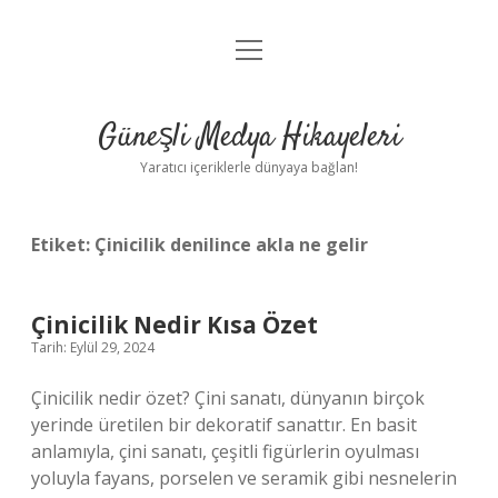
menüyü
Anasayfa
aç
Gizlilik Politikası
Güneşli Medya Hikayeleri
Yasal Uyarı
Yaratıcı içeriklerle dünyaya bağlan!
Hakkımızda
Etiket:
Çinicilik denilince akla ne gelir
Çinicilik Nedir Kısa Özet
Tarih: Eylül 29, 2024
Çinicilik nedir özet? Çini sanatı, dünyanın birçok
yerinde üretilen bir dekoratif sanattır. En basit
anlamıyla, çini sanatı, çeşitli figürlerin oyulması
yoluyla fayans, porselen ve seramik gibi nesnelerin