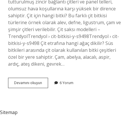
tutturulmuş zincir bağlantı çitleri ve panel telleri,
olumsuz hava koşullarına karşı yüksek bir dirence
sahiptir. Çit için hangi bitki? Bu farklı çit bitkisi
türlerine örnek olarak alev, defne, ligustrum, çam ve
şimşir çitleri verilebilir. Çit saksı modelleri –
TrendyolTrendyol › cit-bitkisi-y-s9498Trendyol › cit-
bitkisi-y-s9498 Çit etrafına hangi ağaç dikilir? Süs
bitkileri arasında çit olarak kullanılan bitki çeşitleri
özel bir yere sahiptir. Çam, abelya, alacalı, aspir,
ardıç, ateş dikeni, gevrek…
En
Devamını okuyun
6 Yorum
Iyi
Çit
Bitkisi
Hangisidir
Sitemap