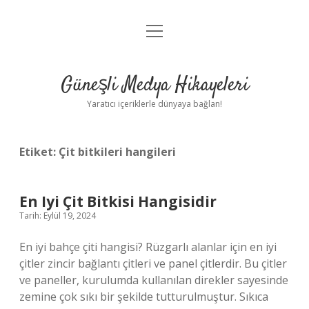
menüyü
Anasayfa
aç
Gizlilik Politikası
Güneşli Medya Hikayeleri
Yasal Uyarı
Yaratıcı içeriklerle dünyaya bağlan!
Hakkımızda
Etiket:
Çit bitkileri hangileri
En Iyi Çit Bitkisi Hangisidir
Tarih: Eylül 19, 2024
En iyi bahçe çiti hangisi? Rüzgarlı alanlar için en iyi
çitler zincir bağlantı çitleri ve panel çitlerdir. Bu çitler
ve paneller, kurulumda kullanılan direkler sayesinde
zemine çok sıkı bir şekilde tutturulmuştur. Sıkıca