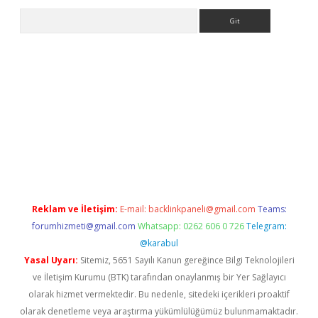
Arama
et
tulipbetgiris.org
Reklam ve İletişim:
E-mail:
backlinkpaneli@gmail.com
Teams:
forumhizmeti@gmail.com
Whatsapp: 0262 606 0 726
Telegram:
@karabul
Yasal Uyarı:
Sitemiz, 5651 Sayılı Kanun gereğince Bilgi Teknolojileri
ve İletişim Kurumu (BTK) tarafından onaylanmış bir Yer Sağlayıcı
olarak hizmet vermektedir. Bu nedenle, sitedeki içerikleri proaktif
olarak denetleme veya araştırma yükümlülüğümüz bulunmamaktadır.