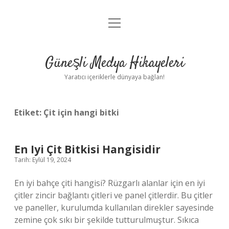
menüyü
Anasayfa
aç
Gizlilik Politikası
Güneşli Medya Hikayeleri
Yasal Uyarı
Yaratıcı içeriklerle dünyaya bağlan!
Hakkımızda
Etiket:
Çit için hangi bitki
En Iyi Çit Bitkisi Hangisidir
Tarih: Eylül 19, 2024
En iyi bahçe çiti hangisi? Rüzgarlı alanlar için en iyi
çitler zincir bağlantı çitleri ve panel çitlerdir. Bu çitler
ve paneller, kurulumda kullanılan direkler sayesinde
zemine çok sıkı bir şekilde tutturulmuştur. Sıkıca