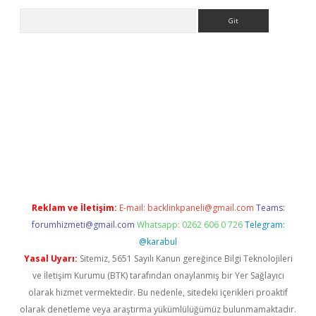
Arama
et
tulipbetgiris.org
Reklam ve İletişim:
E-mail:
backlinkpaneli@gmail.com
Teams:
forumhizmeti@gmail.com
Whatsapp: 0262 606 0 726
Telegram:
@karabul
Yasal Uyarı:
Sitemiz, 5651 Sayılı Kanun gereğince Bilgi Teknolojileri
ve İletişim Kurumu (BTK) tarafından onaylanmış bir Yer Sağlayıcı
olarak hizmet vermektedir. Bu nedenle, sitedeki içerikleri proaktif
olarak denetleme veya araştırma yükümlülüğümüz bulunmamaktadır.