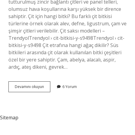
tutturulmuş zincir bağlantı çitleri ve panel telleri,
olumsuz hava koşullarına karşı yüksek bir dirence
sahiptir. Çit için hangi bitki? Bu farklı çit bitkisi
türlerine örnek olarak alev, defne, ligustrum, çam ve
şimşir çitleri verilebilir. Çit saksı modelleri –
TrendyolTrendyol › cit-bitkisi-y-s9498Trendyol › cit-
bitkisi-y-s9498 Çit etrafına hangi ağaç dikilir? Süs
bitkileri arasında çit olarak kullanılan bitki çeşitleri
özel bir yere sahiptir. Çam, abelya, alacalı, aspir,
ardıç, ateş dikeni, gevrek…
En
Devamını okuyun
6 Yorum
Iyi
Çit
Bitkisi
Hangisidir
Sitemap