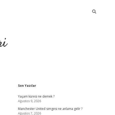
ri
Sidebar
Son Yazılar
grandoperabet
tulipbet
Yaşam küresi ne demek ?
Ağustos 9, 2026
Manchester United simgesi ne anlama gelir ?
Ağustos 7, 2026