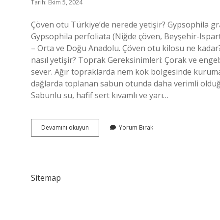
Tarih: Ekim 5, 2024
Çöven otu Türkiye’de nerede yetişir? Gypsophila gr
Gypsophila perfoliata (Niğde çöven, Beyşehir-Ispar
– Orta ve Doğu Anadolu. Çöven otu kilosu ne kadar
nasıl yetişir? Toprak Gereksinimleri: Çorak ve engebe
sever. Ağır topraklarda nem kök bölgesinde kurumay
dağlarda toplanan sabun otunda daha verimli olduğ
Sabunlu su, hafif sert kıvamlı ve yarı…
Çöven
Devamını okuyun
Yorum Bırak
Otu
Hangi
Illerde
Yetişir
Sitemap