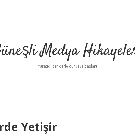
üneşli Medya Hikayele
Yaratıcı içeriklerle dünyaya bağlan!
rde Yetişir