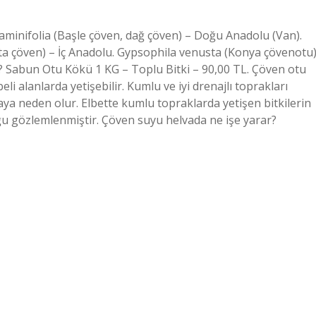
aminifolia (Başle çöven, dağ çöven) – Doğu Anadolu (Van).
ta çöven) – İç Anadolu. Gypsophila venusta (Konya çövenotu
? Sabun Otu Kökü 1 KG – Toplu Bitki – 90,00 TL. Çöven otu
li alanlarda yetişebilir. Kumlu ve iyi drenajlı toprakları
a neden olur. Elbette kumlu topraklarda yetişen bitkilerin
u gözlemlenmiştir. Çöven suyu helvada ne işe yarar?