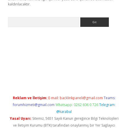
kaldırılacaktır.
Arama
et
tulipbetgiris.org
Reklam ve İletişim:
E-mail:
backlinkpaneli@gmail.com
Teams:
forumhizmeti@gmail.com
Whatsapp: 0262 606 0 726
Telegram:
@karabul
Yasal Uyarı:
Sitemiz, 5651 Sayılı Kanun gereğince Bilgi Teknolojileri
ve İletişim Kurumu (BTK) tarafından onaylanmış bir Yer Sağlayıcı