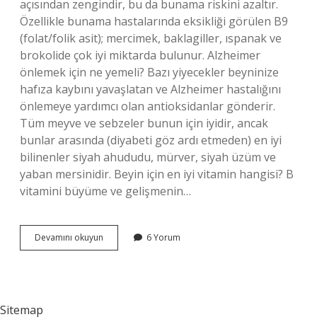
açısından zengindir, bu da bunama riskini azaltır.
Özellikle bunama hastalarında eksikliği görülen B9
(folat/folik asit); mercimek, baklagiller, ıspanak ve
brokolide çok iyi miktarda bulunur. Alzheimer
önlemek için ne yemeli? Bazı yiyecekler beyninize
hafıza kaybını yavaşlatan ve Alzheimer hastalığını
önlemeye yardımcı olan antioksidanlar gönderir.
Tüm meyve ve sebzeler bunun için iyidir, ancak
bunlar arasında (diyabeti göz ardı etmeden) en iyi
bilinenler siyah ahududu, mürver, siyah üzüm ve
yaban mersinidir. Beyin için en iyi vitamin hangisi? B
vitamini büyüme ve gelişmenin…
Alzheimer
Devamını okuyun
6 Yorum
Hastalığı
Hangi
Vitamin
Eksikliğinden
Olur
Sitemap