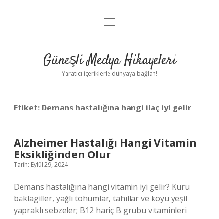
menüyü
Anasayfa
aç
Gizlilik Politikası
Güneşli Medya Hikayeleri
Yasal Uyarı
Yaratıcı içeriklerle dünyaya bağlan!
Hakkımızda
Etiket:
Demans hastalığına hangi ilaç iyi gelir
Alzheimer Hastalığı Hangi Vitamin
Eksikliğinden Olur
Tarih: Eylül 29, 2024
Demans hastalığına hangi vitamin iyi gelir? Kuru
baklagiller, yağlı tohumlar, tahıllar ve koyu yeşil
yapraklı sebzeler; B12 hariç B grubu vitaminleri