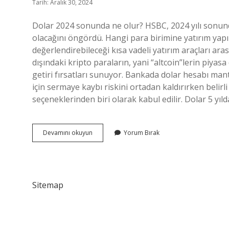
Tarih: Aralık 30, 2024
Dolar 2024 sonunda ne olur? HSBC, 2024 yılı sonun
olacağını öngördü. Hangi para birimine yatırım yapı
değerlendirebileceği kısa vadeli yatırım araçları aras
dışındaki kripto paraların, yani “altcoin”lerin piyas
getiri fırsatları sunuyor. Bankada dolar hesabı mantık
için sermaye kaybı riskini ortadan kaldırırken belirl
seçeneklerinden biri olarak kabul edilir. Dolar 5 yı
Dolar
Devamını okuyun
Yorum Bırak
Alıp
Birikim
Yapmak
Mantıklı
Mı
Sitemap