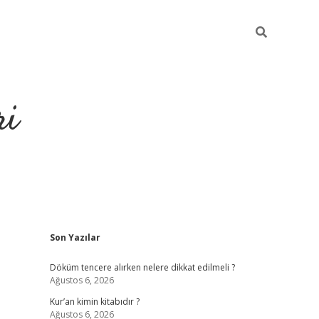
ri
Sidebar
Son Yazılar
grandoperabet
tulipb
Döküm tencere alırken nelere dikkat edilmeli ?
Ağustos 6, 2026
Kur’an kimin kitabıdır ?
Ağustos 6, 2026