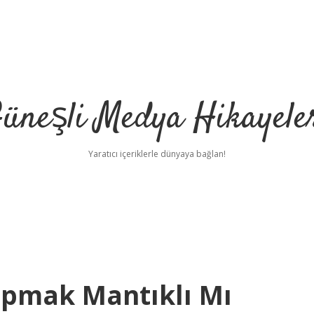
üneşli Medya Hikayele
Yaratıcı içeriklerle dünyaya bağlan!
Yapmak Mantıklı Mı