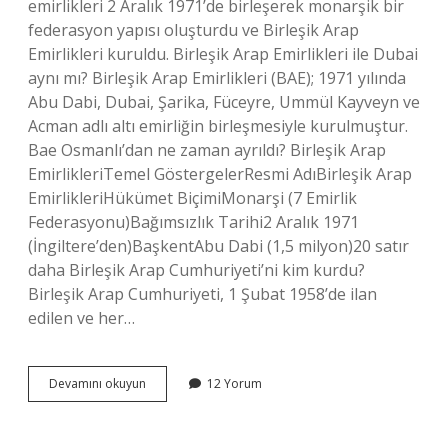
emirlikleri 2 Aralık 1971’de birleşerek monarşik bir
federasyon yapısı oluşturdu ve Birleşik Arap
Emirlikleri kuruldu. Birleşik Arap Emirlikleri ile Dubai
aynı mı? Birleşik Arap Emirlikleri (BAE); 1971 yılında
Abu Dabi, Dubai, Şarika, Füceyre, Ummül Kayveyn ve
Acman adlı altı emirliğin birleşmesiyle kurulmuştur.
Bae Osmanlı’dan ne zaman ayrıldı? Birleşik Arap
EmirlikleriTemel GöstergelerResmi AdıBirleşik Arap
EmirlikleriHükümet BiçimiMonarşi (7 Emirlik
Federasyonu)Bağımsızlık Tarihi2 Aralık 1971
(İngiltere’den)BaşkentAbu Dabi (1,5 milyon)20 satır
daha Birleşik Arap Cumhuriyeti’ni kim kurdu?
Birleşik Arap Cumhuriyeti, 1 Şubat 1958’de ilan
edilen ve her…
Birleşik
Devamını okuyun
12 Yorum
Arap
Emirlikleri
Ne