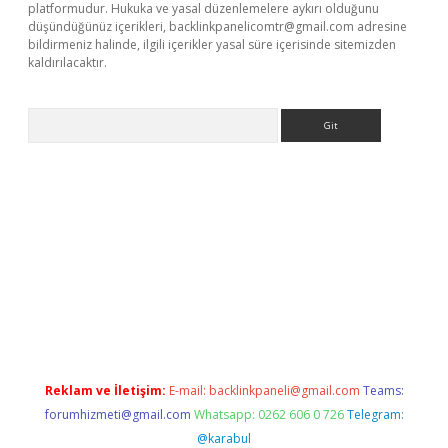
platformudur. Hukuka ve yasal düzenlemelere aykırı olduğunu
düşündüğünüz içerikleri,
backlinkpanelicomtr@gmail.com
adresine
bildirmeniz halinde, ilgili içerikler yasal süre içerisinde sitemizden
kaldırılacaktır.
Arama
t
tulipbetgiris.org
Reklam ve İletişim:
E-mail:
backlinkpaneli@gmail.com
Teams:
forumhizmeti@gmail.com
Whatsapp: 0262 606 0 726
Telegram:
@karabul