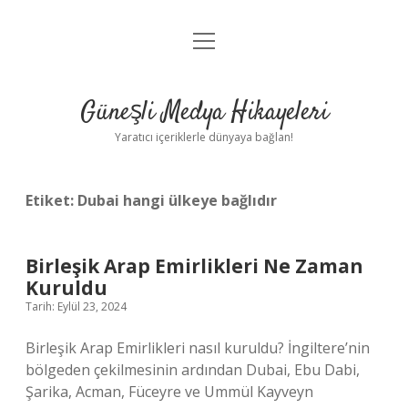
menüyü
Anasayfa
aç
Gizlilik Politikası
Güneşli Medya Hikayeleri
Yasal Uyarı
Yaratıcı içeriklerle dünyaya bağlan!
Hakkımızda
Etiket:
Dubai hangi ülkeye bağlıdır
Birleşik Arap Emirlikleri Ne Zaman
Kuruldu
Tarih: Eylül 23, 2024
Birleşik Arap Emirlikleri nasıl kuruldu? İngiltere’nin
bölgeden çekilmesinin ardından Dubai, Ebu Dabi,
Şarika, Acman, Füceyre ve Ummül Kayveyn