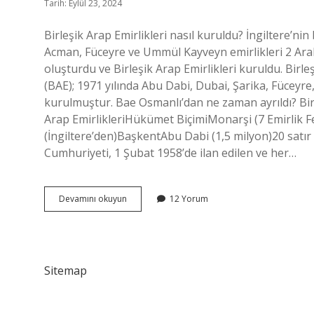
Tarih: Eylül 23, 2024
Birleşik Arap Emirlikleri nasıl kuruldu? İngiltere’n
Acman, Füceyre ve Ummül Kayveyn emirlikleri 2 Aral
oluşturdu ve Birleşik Arap Emirlikleri kuruldu. Birleş
(BAE); 1971 yılında Abu Dabi, Dubai, Şarika, Füceyre
kurulmuştur. Bae Osmanlı’dan ne zaman ayrıldı? Bir
Arap EmirlikleriHükümet BiçimiMonarşi (7 Emirlik F
(İngiltere’den)BaşkentAbu Dabi (1,5 milyon)20 satır
Cumhuriyeti, 1 Şubat 1958’de ilan edilen ve her…
Birleşik
Devamını okuyun
12 Yorum
Arap
Emirlikleri
Ne
Zaman
Kuruldu
Sitemap