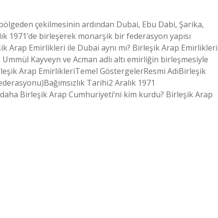
in bölgeden çekilmesinin ardından Dubai, Ebu Dabi, Şarika,
ık 1971’de birleşerek monarşik bir federasyon yapısı
ik Arap Emirlikleri ile Dubai aynı mı? Birleşik Arap Emirlikleri
, Ummül Kayveyn ve Acman adlı altı emirliğin birleşmesiyle
leşik Arap EmirlikleriTemel GöstergelerResmi AdıBirleşik
ederasyonu)Bağımsızlık Tarihi2 Aralık 1971
 daha Birleşik Arap Cumhuriyeti’ni kim kurdu? Birleşik Arap