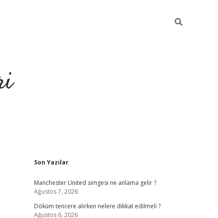
ri
Sidebar
Son Yazılar
grandoperab
Manchester United simgesi ne anlama gelir ?
Ağustos 7, 2026
Döküm tencere alırken nelere dikkat edilmeli ?
Ağustos 6, 2026