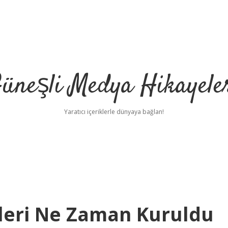
üneşli Medya Hikayele
Yaratıcı içeriklerle dünyaya bağlan!
kleri Ne Zaman Kuruldu